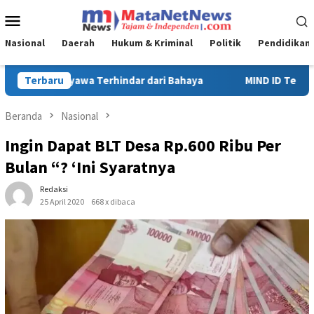
Loncat
Menu
ke
Mobile
konten
Nasional
Daerah
Hukum & Kriminal
Politik
Pendidikan
MIND ID Tegaskan Dukungan Penuh Bagi PT Vale di Pomalaa, Per
Terbaru
Beranda
Nasional
Ingin Dapat BLT Desa Rp.600 Ribu Per
Bulan “? ‘Ini Syaratnya
Redaksi
25 April 2020
668 x dibaca