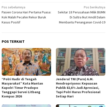
Navigasi
Pos sebelumnya
Pos berikutnya
Pasien Corona Hari Pertama Puasa:
Sekitar 18 Perusahaan Milik BUMN
pos
Kok Malah Pecahin Rekor Buruk
Di Sultra Ikut Amdil Dalam
Kasus Positif
Membantu Penanganan Covid-19
POS TERKAIT
“Polri Hadir di Tengah
Jenderal TNI (Purn) A.M.
Masyarakat” Kata Mantan
Hendropriyono: Kepuasan
Kapolri Timur Pradopo
Publik 82,6% Jadi Apresiasi,
Tanggapi Survei Litbang
Tapi Polri Harus Profesional
Kompas 2026
Setiap Hari