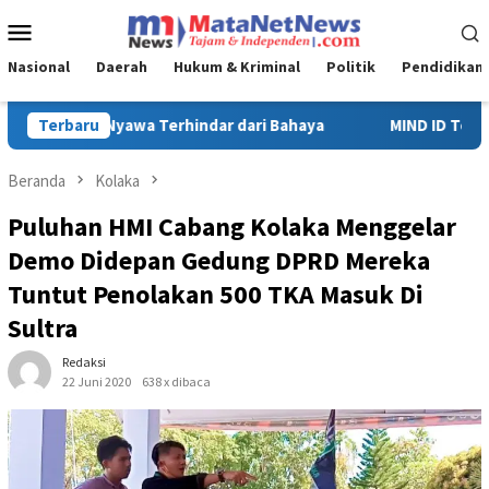
Loncat
Menu
ke
Mobile
konten
Nasional
Daerah
Hukum & Kriminal
Politik
Pendidikan
Terbaru
MIND ID Tegaskan Dukungan Penuh Bagi PT Vale di Pomalaa, P
Beranda
Kolaka
Puluhan HMI Cabang Kolaka Menggelar
Demo Didepan Gedung DPRD Mereka
Tuntut Penolakan 500 TKA Masuk Di
Sultra
Redaksi
22 Juni 2020
638 x dibaca