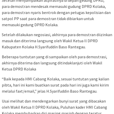
Setelah menyampaikan aspirasinya di depan gedung DPRD,
para demostran mendesak memasuki gudung DPRD Kolaka,
para demostran nyaris bentrok dengan petugas kepolisian dan
satpol PP saat para demostran tidak dibiarkan untuk
memasuki gedung DPRD Kolaka.
Setelah dilakukan negosiasi, akhirnya para demostran diizinkan
masuk dan diterima langsung oleh Wakil Ketua ll DPRD
Kabupaten Kolaka H.Syarifuddin Baso Rantegau.
Beberapa tuntutan yang di sampaikan oleh para demostrasi,
akhirnya diterima dan langsung ditindaklanjuti oleh Wakil
Ketua DPRD Kolaka
“Baik kepada HMI Cabang Kolaka, sesuai tuntutan yang kalian
pibta, hari ini kami buatkan surat pada hari ini juga kami kirim
melalui faxt/email,” jelas H.Syarifuddin Baso Rantegau.
Usai melihat dan mendengarkan bunyi surat yang dibacakan
oleh Wakil Ketua II DPRD Kolaka, Puluhan kader HMI Cabang
Kolaka membubarkan diri masing masinh dengan teratur.