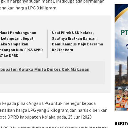
gkin harganya sudah mahal, ini diduga ada permainan
enaikan harga LPG 3 kiligram.
rkuat Pembangunan
Usai Pilrek USN Kolaka,
rkelanjutan, Bupati
Saatnya Eratkan Barisan
laka Sampaikan
Demi Kampus Maju Bersama
ncangan KUA-PPAS APBD
Rektor Baru
27 ke DPRD
abupaten Kolaka Minta Dinkes Cek Makanan
an kepada pihak Angen LPG untuk menegur kepada
enaikan harga LPG yang 3 kilogram,dan harus diberikan
gota DPRD kabupaten Kolaka,pada, 25 Juni 2020
BERIT