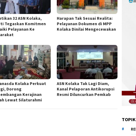
ntikan 32 ASN Kolaka,
Harapan Tak Sesuai Realita:
ti Tegaskan Komitmen
Pelayanan Dokumen di MPP
aiki Pelayanan Ke
Kolaka Dinilai Mengecewakan
arakat
anasda Kolaka Perkuat
ASN Kolaka Tak Lagi Diam,
rgi, Dorong
Kanal Pelaporan Antikorupsi
embangan Kerajinan
Resmi Diluncurkan Pemkab
ah Lewat Silaturahmi
TOPIK
RE