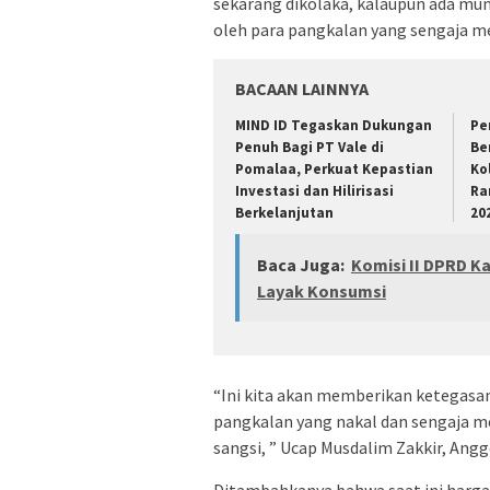
sekarang dikolaka, kalaupun ada mun
oleh para pangkalan yang sengaja m
BACAAN LAINNYA
MIND ID Tegaskan Dukungan
Pe
Penuh Bagi PT Vale di
Be
Pomalaa, Perkuat Kepastian
Ko
Investasi dan Hilirisasi
Ra
Berkelanjutan
20
Baca Juga:
Komisi II DPRD K
Layak Konsumsi
“Ini kita akan memberikan ketegas
pangkalan yang nakal dan sengaja m
sangsi, ” Ucap Musdalim Zakkir, Ang