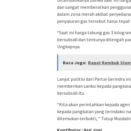
Ditambahkanya bahwa saat ini harga
dan sangat memberatkan penggunanya.
dalam zona merah akibat penyebaran
penyaluran gas tersebut harus tepat 
“Saat ini harga tabung gas 3 kilogra
bersubsidi dan tentunya ditengah p
Ungkapnya.
Baca Juga:
Rapat Rembuk Stunt
Lanjut politisi dari Partai Gerindra
memberikan sanksi kepada pangkalan
bersubsidi itu.
“Kita akan perintahkan kepada age
kepada pangkalan yang terindaksi naka
ditemukan terbukti, ” Tutup Musdal
Kontibutor : Asri Joni