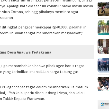
 LPG 3 kilogram di tingkat pengecer melambung tinggi
 Apalagi kata dia saat ini kondisi Kolaka masih masih
 virus Corona, sehingg pihaknya meminta agar
sasaran.
m ditingkat pengecer mencapai Rp40.000 , padahal ini
andemi ini akan sangat memberatkan masyarakat,”
ing Desa Anauwa Terlaksana
 ini juga menambahkan bahwa pihak agen harus tegas
 yang terindikasi menaikkan harga tabung gas
n LPG agar dapat tegas dalam memberikan ultimatum
l, ‘ Yah kalau perlu dicabut dong izinya, dan kalau
im Zakkir Kepada Wartawan.