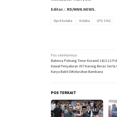
Editor. : RD/MNN.NEWS.
Dprd kolaka
Kolaka
LPG 3 KG
Navigasi
Pos sebelumnya
Babinsa Poleang Timur Koramil 1413-12 Po
pos
Kawal Penyaluran 357 Karung Beras Serta 
Karya Bakti DiKelurahan Bambaea
POS TERKAIT