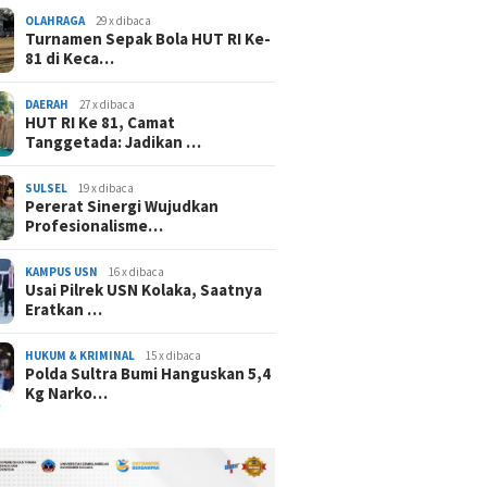
OLAHRAGA
29 x dibaca
Turnamen Sepak Bola HUT RI Ke-
81 di Keca…
DAERAH
27 x dibaca
HUT RI Ke 81, Camat
Tanggetada: Jadikan …
SULSEL
19 x dibaca
Pererat Sinergi Wujudkan
Profesionalisme…
KAMPUS USN
16 x dibaca
Usai Pilrek USN Kolaka, Saatnya
Eratkan …
HUKUM & KRIMINAL
15 x dibaca
Polda Sultra Bumi Hanguskan 5,4
Kg Narko…