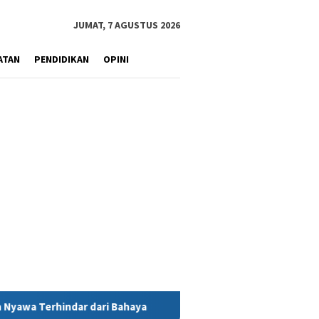
JUMAT, 7 AGUSTUS 2026
ATAN
PENDIDIKAN
OPINI
Bahaya
MIND ID Tegaskan Dukungan Penuh Bagi PT Vale di P