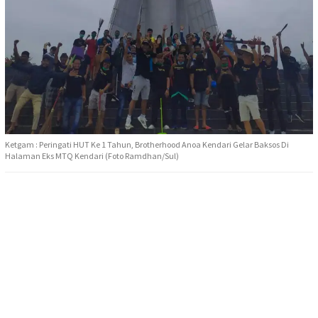
Ketgam : Peringati HUT Ke 1 Tahun, Brotherhood Anoa Kendari Gelar Baksos Di
Halaman Eks MTQ Kendari (Foto Ramdhan/Sul)