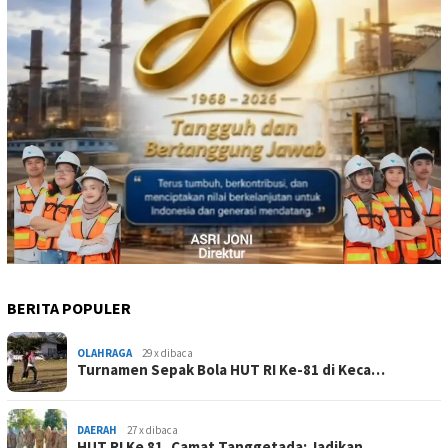
BERITA POPULER
OLAHRAGA
29 x dibaca
Turnamen Sepak Bola HUT RI Ke-81 di Keca…
DAERAH
27 x dibaca
HUT RI Ke 81, Camat Tanggetada: Jadikan …