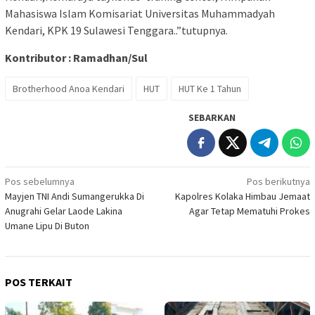
Mahasiswa Islam Komisariat Universitas Muhammadyah
Kendari, KPK 19 Sulawesi Tenggara..”tutupnya.
Kontributor : Ramadhan/Sul
Brotherhood Anoa Kendari
HUT
HUT Ke 1 Tahun
SEBARKAN
Navigasi
Pos sebelumnya
Pos berikutnya
Mayjen TNI Andi Sumangerukka Di
Kapolres Kolaka Himbau Jemaat
pos
Anugrahi Gelar Laode Lakina
Agar Tetap Mematuhi Prokes
Umane Lipu Di Buton
POS TERKAIT