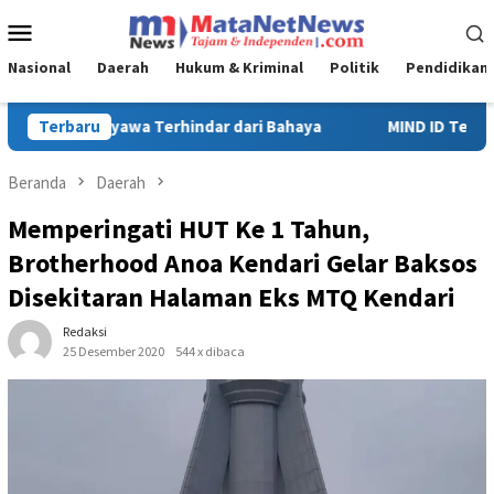
Loncat
Menu
ke
Mobile
konten
Nasional
Daerah
Hukum & Kriminal
Politik
Pendidikan
haya
Terbaru
MIND ID Tegaskan Dukungan Penuh Bagi PT Vale di Pom
Beranda
Daerah
Memperingati HUT Ke 1 Tahun,
Brotherhood Anoa Kendari Gelar Baksos
Disekitaran Halaman Eks MTQ Kendari
Redaksi
25 Desember 2020
544 x dibaca