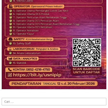
Cari
untuk: