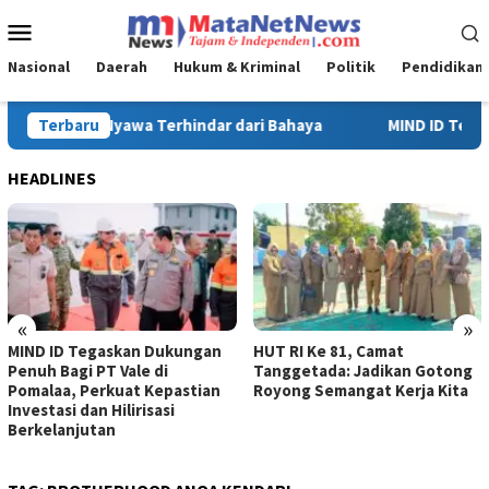
Loncat
Menu
ke
Mobile
konten
Nasional
Daerah
Hukum & Kriminal
Politik
Pendidikan
ND ID Tegaskan Dukungan Penuh Bagi PT Vale di Pomalaa, Perkuat 
Terbaru
HEADLINES
«
»
ID Tegaskan Dukungan
HUT RI Ke 81, Camat
Turna
Bagi PT Vale di
Tanggetada: Jadikan Gotong
Ke-81
aa, Perkuat Kepastian
Royong Semangat Kerja Kita
Tangg
asi dan Hilirisasi
lanjutan