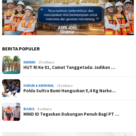
BERITA POPULER
DAERAH
27 x dibaca
HUT RI Ke 81, Camat Tanggetada: Jadikan …
HUKUM & KRIMINAL
15 x dibaca
Polda Sultra Bumi Hanguskan 5,4 Kg Narko…
BISNIS
8 x dibaca
MIND ID Tegaskan Dukungan Penuh Bagi PT …