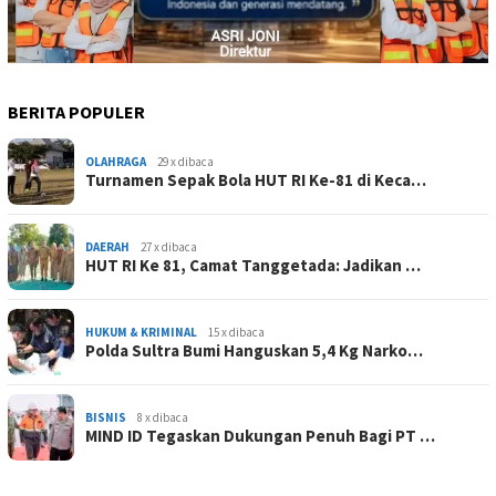
BERITA POPULER
OLAHRAGA
29 x dibaca
Turnamen Sepak Bola HUT RI Ke-81 di Keca…
DAERAH
27 x dibaca
HUT RI Ke 81, Camat Tanggetada: Jadikan …
HUKUM & KRIMINAL
15 x dibaca
Polda Sultra Bumi Hanguskan 5,4 Kg Narko…
BISNIS
8 x dibaca
MIND ID Tegaskan Dukungan Penuh Bagi PT …