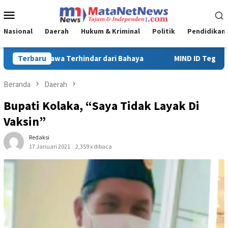
Loncat
Menu
ke
Mobile
konten
Nasional
Daerah
Hukum & Kriminal
Politik
Pendidikan
ya
Terbaru
MIND ID Tegaskan Dukungan Penuh Bagi PT Vale di Pomal
Beranda
Daerah
Bupati Kolaka, “Saya Tidak Layak Di
Vaksin”
Redaksi
17 Januari 2021
2,359 x dibaca