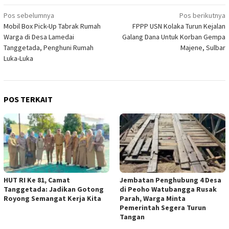
Navigasi
Pos sebelumnya
Pos berikutnya
Mobil Box Pick-Up Tabrak Rumah
FPPP USN Kolaka Turun Kejalan
pos
Warga di Desa Lamedai
Galang Dana Untuk Korban Gempa
Tanggetada, Penghuni Rumah
Majene, Sulbar
Luka-Luka
POS TERKAIT
HUT RI Ke 81, Camat
Jembatan Penghubung 4 Desa
Tanggetada: Jadikan Gotong
di Peoho Watubangga Rusak
Royong Semangat Kerja Kita
Parah, Warga Minta
Pemerintah Segera Turun
Tangan