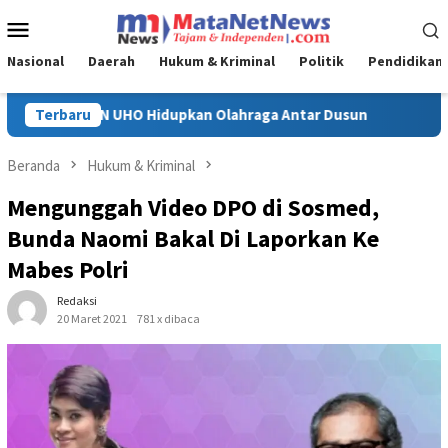
Loncat
Menu
ke
Mobile
konten
Nasional
Daerah
Hukum & Kriminal
Politik
Pendidikan
raga Antar Dusun
Terbaru
Polda Sultra Bumi Hanguskan 5,4 Kg Na
Beranda
Hukum & Kriminal
Mengunggah Video DPO di Sosmed,
Bunda Naomi Bakal Di Laporkan Ke
Mabes Polri
Redaksi
20 Maret 2021
781 x dibaca