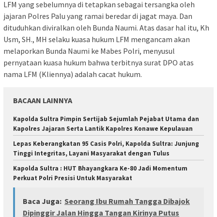
LFM yang sebelumnya di tetapkan sebagai tersangka oleh
jajaran Polres Palu yang ramai beredar di jagat maya. Dan
dituduhkan diviralkan oleh Bunda Naumi. Atas dasar hal itu, Kh
Usm, SH., MH selaku kuasa hukum LFM mengancam akan
melaporkan Bunda Naumi ke Mabes Polri, menyusul
pernyataan kuasa hukum bahwa terbitnya surat DPO atas
nama LFM (Kliennya) adalah cacat hukum.
BACAAN LAINNYA
Kapolda Sultra Pimpin Sertijab Sejumlah Pejabat Utama dan
Kapolres Jajaran Serta Lantik Kapolres Konawe Kepulauan
Lepas Keberangkatan 95 Casis Polri, Kapolda Sultra: Junjung
Tinggi Integritas, Layani Masyarakat dengan Tulus
Kapolda Sultra : HUT Bhayangkara Ke-80 Jadi Momentum
Perkuat Polri Presisi Untuk Masyarakat
Baca Juga:
Seorang Ibu Rumah Tangga Dibajok
Dipinggir Jalan Hingga Tangan Kirinya Putus