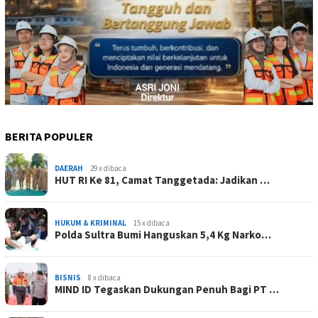
BERITA POPULER
DAERAH
29 x dibaca
HUT RI Ke 81, Camat Tanggetada: Jadikan …
HUKUM & KRIMINAL
15 x dibaca
Polda Sultra Bumi Hanguskan 5,4 Kg Narko…
BISNIS
8 x dibaca
MIND ID Tegaskan Dukungan Penuh Bagi PT …