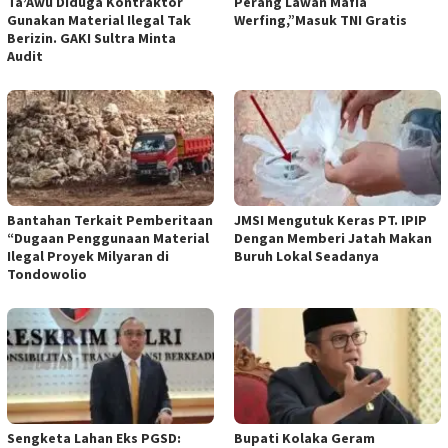
Ta’Awu Diduga Kontraktor
Perang Lawan Mafia
Gunakan Material Ilegal Tak
Werfing,”Masuk TNI Gratis
Berizin. GAKI Sultra Minta
Audit
Bantahan Terkait Pemberitaan
JMSI Mengutuk Keras PT. IPIP
“Dugaan Penggunaan Material
Dengan Memberi Jatah Makan
Ilegal Proyek Milyaran di
Buruh Lokal Seadanya
Tondowolio
Sengketa Lahan Eks PGSD:
Bupati Kolaka Geram