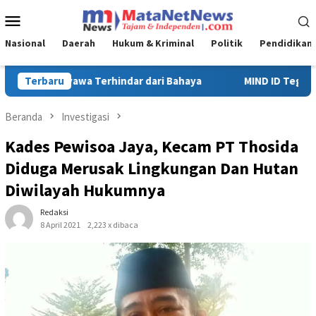
Loncat
Menu
ke
Mobile
konten
Nasional
Daerah
Hukum & Kriminal
Politik
Pendidikan
MIND ID Tegaskan Dukungan Penuh Bagi PT Vale di Pomalaa, Perk
Terbaru
Beranda
Investigasi
Kades Pewisoa Jaya, Kecam PT Thosida
Diduga Merusak Lingkungan Dan Hutan
Diwilayah Hukumnya
Redaksi
8 April 2021
2,223 x dibaca