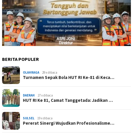
BERITA POPULER
OLAHRAGA
29 x dibaca
Turnamen Sepak Bola HUT RI Ke-81 di Keca…
DAERAH
27 x dibaca
HUT RI Ke 81, Camat Tanggetada: Jadikan …
SULSEL
19 x dibaca
Pererat Sinergi Wujudkan Profesionalisme…