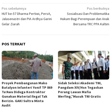
Navigasi
Pos sebelumnya
Pos berikutnya
HUT ke-57 Dharma Pertiwi, Persit,
Sosialisasi Dan Problematika
pos
Jalasenastri dan PIA Ardhya Garini
Hukum Bagi Perempuan dan Anak
Gelar Ziarah
Bersama TRC PPA Kaltim
POS TERKAIT
Proyek Pembangunan Mako
Sidak Seleksi Akademi TNI,
Batalyon Infanteri Yonif TP 869
Pangdam XIV/Hsn Tegaskan
Ta’Awu Diduga Kontraktor
Perang Lawan Mafia
Gunakan Material Ilegal Tak
Werfing,”Masuk TNI Gratis
Berizin. GAKI Sultra Minta
Audit