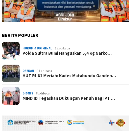
BERITA POPULER
HUKUM & KRIMINAL
15 x dibaca
Polda Sultra Bumi Hanguskan 5,4 Kg Narko…
DAERAH
14 x dibaca
HUT RI-81 Meriah: Kades Matabundu Ganden…
BISNIS
8 x dibaca
MIND ID Tegaskan Dukungan Penuh Bagi PT …