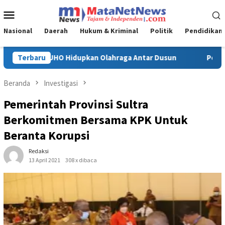
Loncat
Menu
ke
Mobile
konten
Nasional
Daerah
Hukum & Kriminal
Politik
Pendidikan
 Dusun
Terbaru
Polda Sultra Bumi Hanguskan 5,4 Kg Narkotika, R
Beranda
Investigasi
Pemerintah Provinsi Sultra
Berkomitmen Bersama KPK Untuk
Beranta Korupsi
Redaksi
13 April 2021
308 x dibaca