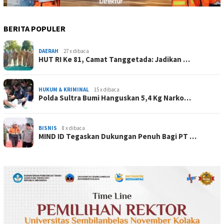
BERITA POPULER
DAERAH
27 x dibaca
HUT RI Ke 81, Camat Tanggetada: Jadikan …
HUKUM & KRIMINAL
15 x dibaca
Polda Sultra Bumi Hanguskan 5,4 Kg Narko…
BISNIS
8 x dibaca
MIND ID Tegaskan Dukungan Penuh Bagi PT …