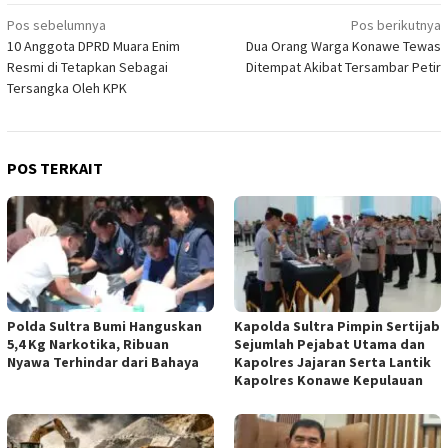
Navigasi
Pos sebelumnya
Pos berikutnya
10 Anggota DPRD Muara Enim
Dua Orang Warga Konawe Tewas
pos
Resmi di Tetapkan Sebagai
Ditempat Akibat Tersambar Petir
Tersangka Oleh KPK
POS TERKAIT
Polda Sultra Bumi Hanguskan
Kapolda Sultra Pimpin Sertijab
5,4 Kg Narkotika, Ribuan
Sejumlah Pejabat Utama dan
Nyawa Terhindar dari Bahaya
Kapolres Jajaran Serta Lantik
Kapolres Konawe Kepulauan