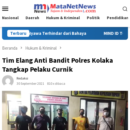
Loncat
Menu
ke
Mobile
konten
Nasional
Daerah
Hukum & Kriminal
Politik
Pendidikan
MIND ID Tegaskan Dukungan Penuh Bagi PT Vale di Pomalaa, Perk
Terbaru
Beranda
Hukum & Kriminal
Tim Elang Anti Bandit Polres Kolaka
Tangkap Pelaku Curnik
Redaksi
30 September 2021
810 x dibaca