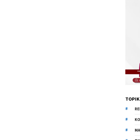
TOPIK
RE
KO
MA