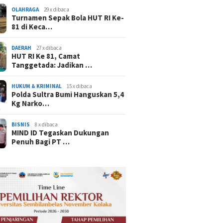
OLAHRAGA
29 x dibaca
Turnamen Sepak Bola HUT RI Ke-
81 di Keca…
DAERAH
27 x dibaca
HUT RI Ke 81, Camat
Tanggetada: Jadikan …
HUKUM & KRIMINAL
15 x dibaca
Polda Sultra Bumi Hanguskan 5,4
Kg Narko…
BISNIS
8 x dibaca
MIND ID Tegaskan Dukungan
Penuh Bagi PT …