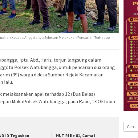
arahan Kepada Anggotanya Sebelum Melakukan Pencarian Terhadap
bangga, Iptu. Abd.,Haris, terjun langsung dalam
nggota Polsek Watubangga, untuk pencarian dua orang
arim (39) warga didesa Sumber Rejeki Kecamatan
 lalu.
k melaksanakan apel terhadap 12 (Dua Belas)
 depan MakoPolsek Watubangga, pada Rabu, 13 Oktober
Cari
untuk:
ND ID Tegaskan
HUT RI Ke 81, Camat