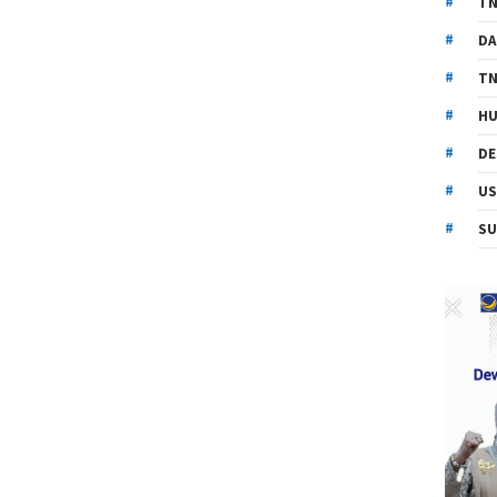
TN
DA
TN
HU
DE
US
SU