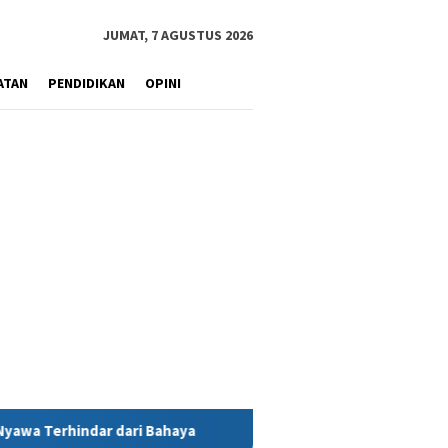
JUMAT, 7 AGUSTUS 2026
ATAN
PENDIDIKAN
OPINI
haya
MIND ID Tegaskan Dukungan Penuh Bagi PT Vale di Po