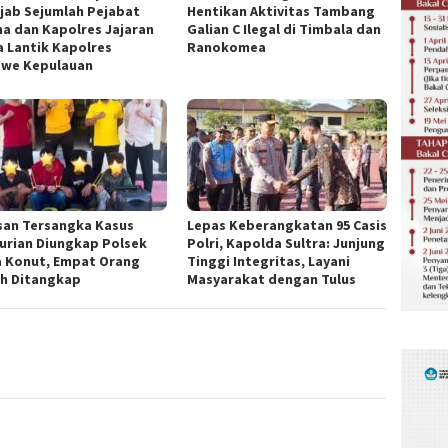
ijab Sejumlah Pejabat
Hentikan Aktivitas Tambang
a dan Kapolres Jajaran
Galian C Ilegal di Timbala dan
a Lantik Kapolres
Ranokomea
we Kepulauan
san Tersangka Kasus
Lepas Keberangkatan 95 Casis
urian Diungkap Polsek
Polri, Kapolda Sultra: Junjung
 Konut, Empat Orang
Tinggi Integritas, Layani
h Ditangkap
Masyarakat dengan Tulus