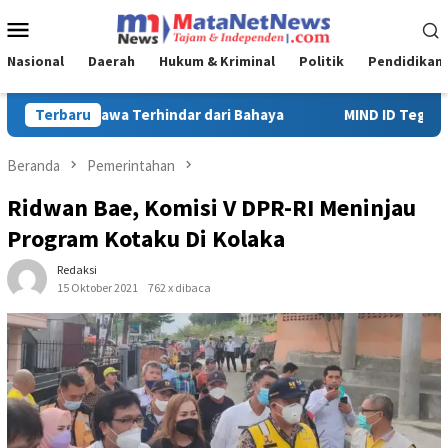
Loncat
Menu
ke
Mobile
konten
Nasional
Daerah
Hukum & Kriminal
Politik
Pendidikan
MIND ID Tegaskan Dukungan Penuh Bagi PT Vale di Pomalaa, Per
Terbaru
Beranda
Pemerintahan
Ridwan Bae, Komisi V DPR-RI Meninjau
Program Kotaku Di Kolaka
Redaksi
15 Oktober 2021
762 x dibaca