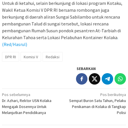
Untuk di ketahui, selain berkunjung di lokasi program Kotaku,
Wakil Ketua Komisi V DPR RI bersama rombongan juga
berkunjung di daerah aliran Sungai Sabilambo untuk rencana
pembangunan Talud di sungai tersebut, lokasi rencana
pembangunan Rumah Susun pondok pesantren At-Tarbiah di
Kelurahan Tahoa serta Lokasi Pelabuhan Kontainer Kolaka
.
(Red/Hasrul)
DPR RI
Komisi V
Redaksi
SEBARKAN
Navigasi
Pos sebelumnya
Pos berikutnya
Dr. Azhari, Rektor USN Kolaka
Sempat Buron Satu Tahun, Pelaku
pos
Mengajak Dosennya Untuk
Penikaman di Kolaka di Tangkap
Melanjutkan Pendidikanya
Polisi