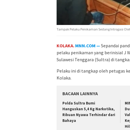
Tampak Pelaku Penikaman Sedang Introgasi Oleh 
KOLAKA.
MNN.COM —
Sepandai panda
pelaku penikaman yang berinisial J 
Sulawesi Tenggara (Sultra) di tangka
Pelaku ini di tangkap oleh petugas 
Kolaka.
BACAAN LAINNYA
Polda Sultra Bumi
MI
Hanguskan 5,4 Kg Narkotika,
Du
Ribuan Nyawa Terhindar dari
Va
Bahaya
Ke
Hi