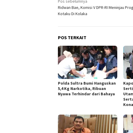
Navigasi
Pos sebelumnya
Ridwan Bae, Komisi V DPR-RI Meninjau Pro
pos
Kotaku Di Kolaka
POS TERKAIT
Polda Sultra Bumi Hanguskan
Kapo
5,4 Kg Narkotika, Ribuan
Sert
Nyawa Terhindar dari Bahaya
Utam
Sert
Kona