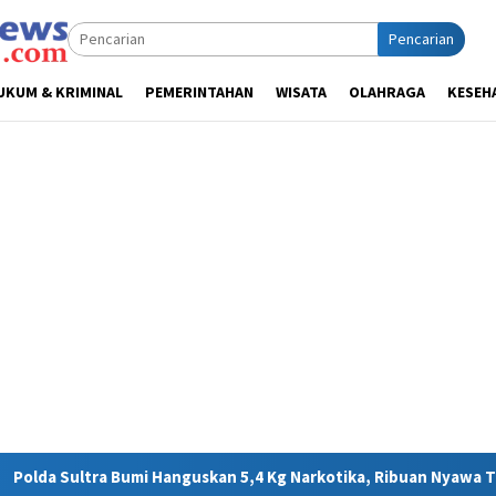
Pencarian
UKUM & KRIMINAL
PEMERINTAHAN
WISATA
OLAHRAGA
KESEH
guskan 5,4 Kg Narkotika, Ribuan Nyawa Terhindar dari Bahaya