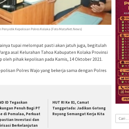
Penyidik Kepolisian Polres Kolaka (Foto MataNet.News)
inya tupai melompat pasti akan jatuh juga, begitulah
Warga asal Kelurahan Tahoa Kabupaten Kolaka Provinsi
p oleh pihak kepolisan pada Kamis, 14 Oktober 2021.
kepolisan Polres Wajo yang bekerja sama dengan Polres
ND ID Tegaskan
HUT RI Ke 81, Camat
kungan Penuh Bagi PT
Tanggetada: Jadikan Gotong
le di Pomalaa, Perkuat
Royong Semangat Kerja Kita
Cari
pastian Investasi dan
untuk:
lirisasi Berkelanjutan