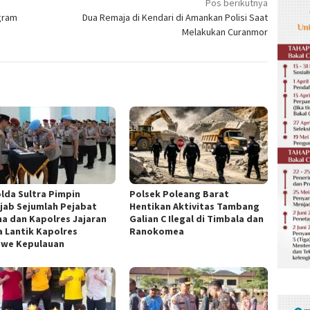
Pos berikutnya
gram
Dua Remaja di Kendari di Amankan Polisi Saat
Melakukan Curanmor
lda Sultra Pimpin
Polsek Poleang Barat
ijab Sejumlah Pejabat
Hentikan Aktivitas Tambang
a dan Kapolres Jajaran
Galian C Ilegal di Timbala dan
a Lantik Kapolres
Ranokomea
we Kepulauan