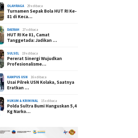
OLAHRAGA
29 x dibaca
Turnamen Sepak Bola HUT RI Ke-
81 di Keca…
DAERAH
27 x dibaca
HUT RI Ke 81, Camat
Tanggetada: Jadikan …
SULSEL
19 x dibaca
Pererat Sinergi Wujudkan
Profesionalisme…
KAMPUS USN
16 x dibaca
Usai Pilrek USN Kolaka, Saatnya
Eratkan …
HUKUM & KRIMINAL
15 x dibaca
Polda Sultra Bumi Hanguskan 5,4
Kg Narko…