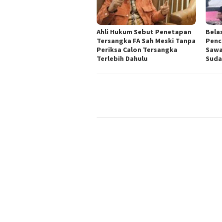
Ahli Hukum Sebut Penetapan
Bela
Tersangka FA Sah Meski Tanpa
Penc
Periksa Calon Tersangka
Sawa
Terlebih Dahulu
Suda