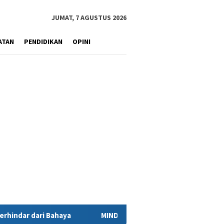
JUMAT, 7 AGUSTUS 2026
ATAN
PENDIDIKAN
OPINI
MIND ID Tegaskan Dukungan Penuh Bagi PT Vale di Pomalaa, 