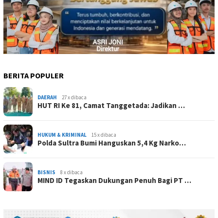
BERITA POPULER
DAERAH
27 x dibaca
HUT RI Ke 81, Camat Tanggetada: Jadikan …
HUKUM & KRIMINAL
15 x dibaca
Polda Sultra Bumi Hanguskan 5,4 Kg Narko…
BISNIS
8 x dibaca
MIND ID Tegaskan Dukungan Penuh Bagi PT …