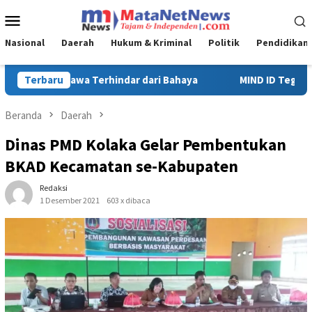
Loncat
Menu
ke
Mobile
konten
Nasional
Daerah
Hukum & Kriminal
Politik
Pendidikan
MIND ID Tegaskan Dukungan Penuh Bagi PT Vale di Pomalaa, Perk
Terbaru
Beranda
Daerah
Dinas PMD Kolaka Gelar Pembentukan
BKAD Kecamatan se-Kabupaten
Redaksi
1 Desember 2021
603 x dibaca