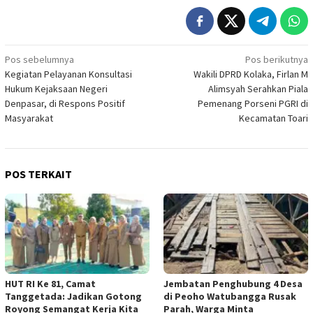
Navigasi
Pos sebelumnya
Pos berikutnya
Kegiatan Pelayanan Konsultasi
Wakili DPRD Kolaka, Firlan M
pos
Hukum Kejaksaan Negeri
Alimsyah Serahkan Piala
Denpasar, di Respons Positif
Pemenang Porseni PGRI di
Masyarakat
Kecamatan Toari
POS TERKAIT
HUT RI Ke 81, Camat
Jembatan Penghubung 4 Desa
Tanggetada: Jadikan Gotong
di Peoho Watubangga Rusak
Royong Semangat Kerja Kita
Parah, Warga Minta