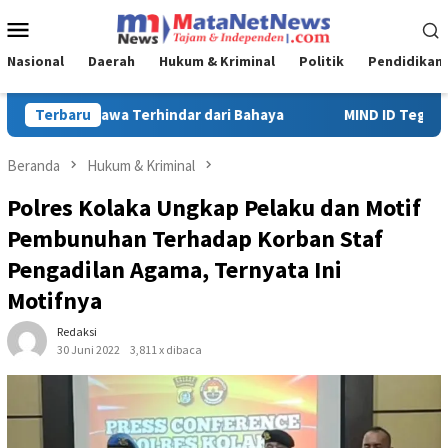
Loncat
Menu
ke
Mobile
konten
Nasional
Daerah
Hukum & Kriminal
Politik
Pendidikan
MIND ID Tegaskan Dukungan Penuh Bagi PT Vale di Pomalaa, Per
Terbaru
Beranda
Hukum & Kriminal
Polres Kolaka Ungkap Pelaku dan Motif
Pembunuhan Terhadap Korban Staf
Pengadilan Agama, Ternyata Ini
Motifnya
Redaksi
30 Juni 2022
3,811 x dibaca