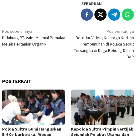
SEBARKAN
Navigasi
Pos sebelumnya
Pos berikutnya
Didukung PT. Vale, Milenial Pomalaa
Beredar Video, Keluarga Korban
pos
Melek Pertanian Organik
Pembunuhan di Kolaka Sebut
Tersangka di Duga Bohong Dalam
BAP
POS TERKAIT
Polda Sultra Bumi Hanguskan
Kapolda Sultra Pimpin Sertijab
5,4 Kg Narkotika, Ribuan
Sejumlah Pejabat Utama dan