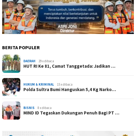
BERITA POPULER
DAERAH
29 x dibaca
HUT RI Ke 81, Camat Tanggetada: Jadikan …
HUKUM & KRIMINAL
15 x dibaca
Polda Sultra Bumi Hanguskan 5,4 Kg Narko…
BISNIS
8 x dibaca
MIND ID Tegaskan Dukungan Penuh Bagi PT …