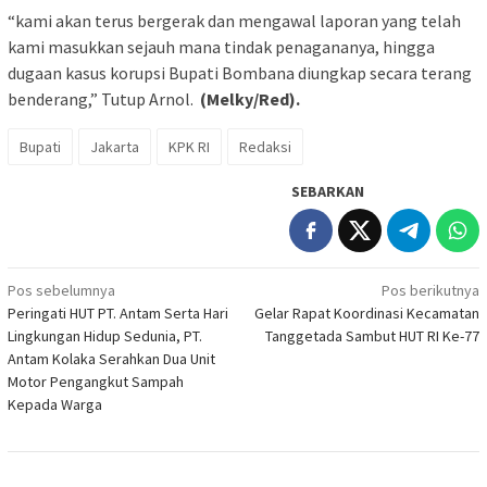
“kami akan terus bergerak dan mengawal laporan yang telah
kami masukkan sejauh mana tindak penagananya, hingga
dugaan kasus korupsi Bupati Bombana diungkap secara terang
benderang,” Tutup Arnol.
(Melky/Red).
Bupati
Jakarta
KPK RI
Redaksi
SEBARKAN
Navigasi
Pos sebelumnya
Pos berikutnya
Peringati HUT PT. Antam Serta Hari
Gelar Rapat Koordinasi Kecamatan
pos
Lingkungan Hidup Sedunia, PT.
Tanggetada Sambut HUT RI Ke-77
Antam Kolaka Serahkan Dua Unit
Motor Pengangkut Sampah
Kepada Warga