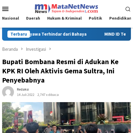
Loncat
Menu
ke
Mobile
konten
Nasional
Daerah
Hukum & Kriminal
Politik
Pendidikan
MIND ID Tegaskan Dukungan Penuh Bagi PT Vale di Pomalaa, Pe
Terbaru
Beranda
Investigasi
Bupati Bombana Resmi di Adukan Ke
KPK RI Oleh Aktivis Gema Sultra, Ini
Penyebabnya
Redaksi
14 Juli 2022
2,747 x dibaca