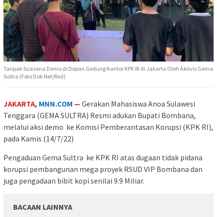
Tanpak Suasana Demo di Depan Gedung Kantor KPK RI di Jakarta Oleh Aktivis Gema
Sultra (Foto Dok Net/Red)
JAKARTA,
MNN.COM
—
Gerakan Mahasiswa Anoa Sulawesi
Tenggara (GEMA SULTRA) Resmi adukan Bupati Bombana,
melalui aksi demo ke Komisi Pemberantasan Korupsi (KPK RI),
pada Kamis (14/7/22)
Pengaduan Gema Sultra ke KPK RI atas dugaan tidak pidana
korupsi pembangunan mega proyek RSUD VIP Bombana dan
juga pengadaan bibit kopi senilai 9.9 Miliar.
BACAAN LAINNYA