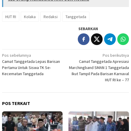
HUT RI
Kolaka
Redaksi
Tanggetada
SEBARKAN
Navigasi
Pos sebelumnya
Pos berikutnya
Camat Tanggetada Lepas Barisan
Camat Tanggetada Apresiasi
pos
Pertama Untuk Siswa TK Se-
Marchingband SMAN 1 Tanggetada
Kecematan Tanggetada
Ikut Tampil Pada Barisan Karnaval
HUT RI ke – 77
POS TERKAIT