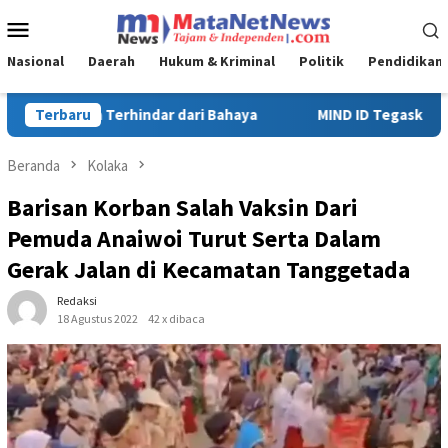
Loncat
Menu
ke
Mobile
konten
Nasional
Daerah
Hukum & Kriminal
Politik
Pendidikan
IND ID Tegaskan Dukungan Penuh Bagi PT Vale di Pomalaa, Perkuat 
Terbaru
Beranda
Kolaka
Barisan Korban Salah Vaksin Dari
Pemuda Anaiwoi Turut Serta Dalam
Gerak Jalan di Kecamatan Tanggetada
Redaksi
18 Agustus 2022
42 x dibaca