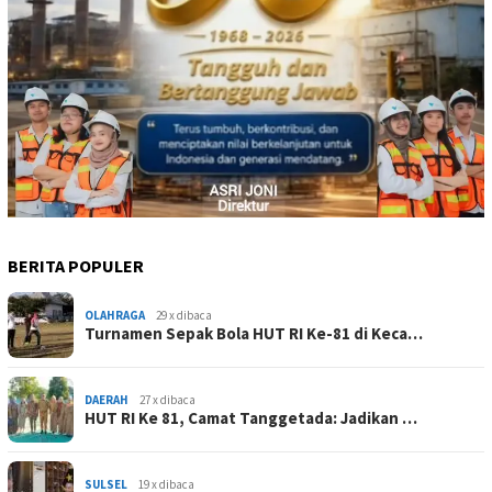
BERITA POPULER
OLAHRAGA
29 x dibaca
Turnamen Sepak Bola HUT RI Ke-81 di Keca…
DAERAH
27 x dibaca
HUT RI Ke 81, Camat Tanggetada: Jadikan …
SULSEL
19 x dibaca