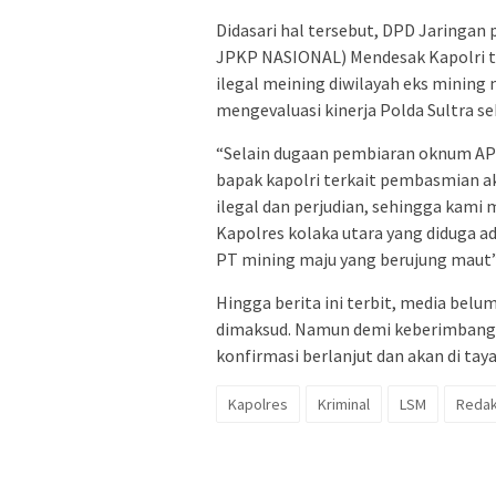
Didasari hal tersebut, DPD Jaringa
JPKP NASIONAL) Mendesak Kapolri t
ilegal meining diwilayah eks mining
mengevaluasi kinerja Polda Sultra s
“Selain dugaan pembiaran oknum APH
bapak kapolri terkait pembasmian ak
ilegal dan perjudian, sehingga kam
Kapolres kolaka utara yang diduga ad
PT mining maju yang berujung maut”,
Hingga berita ini terbit, media belu
dimaksud. Namun demi keberimbanga
konfirmasi berlanjut dan akan di ta
Kapolres
Kriminal
LSM
Redak