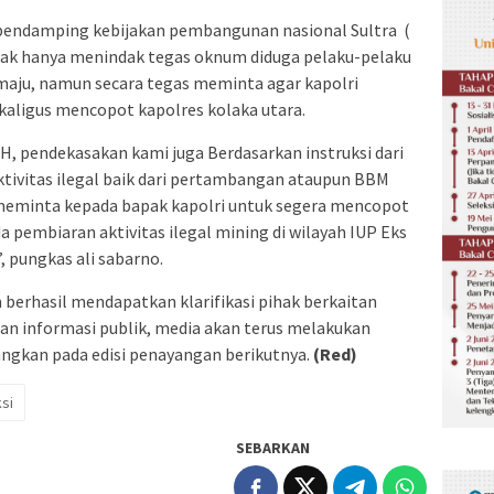
n pendamping kebijakan pembangunan nasional Sultra (
ak hanya menindak tegas oknum diduga pelaku-pelaku
 maju, namun secara tegas meminta agar kapolri
ekaligus mencopot kapolres kolaka utara.
, pendekasakan kami juga Berdasarkan instruksi dari
tivitas ilegal baik dari pertambangan ataupun BBM
i meminta kepada bapak kapolri untuk segera mencopot
a pembiaran aktivitas ilegal mining di wilayah IUP Eks
 pungkas ali sabarno.
m berhasil mendapatkan klarifikasi pihak berkaitan
n informasi publik, media akan terus melakukan
yangkan pada edisi penayangan berikutnya.
(Red)
si
SEBARKAN