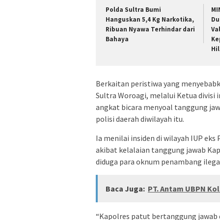
Polda Sultra Bumi
MI
Hanguskan 5,4 Kg Narkotika,
Du
Ribuan Nyawa Terhindar dari
Va
Bahaya
Ke
Hi
Berkaitan peristiwa yang menyebabk
Sultra Woroagi, melalui Ketua divisi 
angkat bicara menyoal tanggung jaw
polisi daerah diwilayah itu.
Ia menilai insiden di wilayah IUP ek
akibat kelalaian tanggung jawab Ka
diduga para oknum penambang ilega
Baca Juga:
PT. Antam UBPN Kol
“Kapolres patut bertanggung jawab d