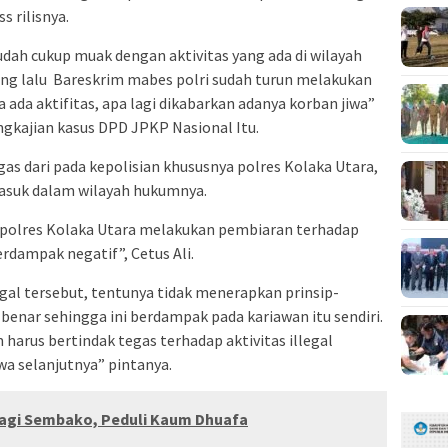
s rilisnya.
dah cukup muak dengan aktivitas yang ada di wilayah
ang lalu Bareskrim mabes polri sudah turun melakukan
a ada aktifitas, apa lagi dikabarkan adanya korban jiwa”
engkajian kasus DPD JPKP Nasional Itu.
gas dari pada kepolisian khususnya polres Kolaka Utara,
asuk dalam wilayah hukumnya.
apolres Kolaka Utara melakukan pembiaran terhadap
erdampak negatif”, Cetus Ali.
gal tersebut, tentunya tidak menerapkan prinsip-
benar sehingga ini berdampak pada kariawan itu sendiri.
arus bertindak tegas terhadap aktivitas illegal
a selanjutnya” pintanya.
agi Sembako, Peduli Kaum Dhuafa