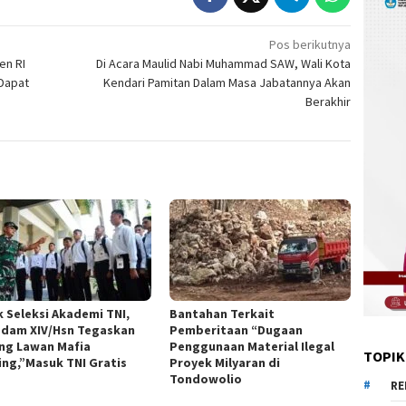
Pos berikutnya
en RI
Di Acara Maulid Nabi Muhammad SAW, Wali Kota
 Dapat
Kendari Pamitan Dalam Masa Jabatannya Akan
Berakhir
k Seleksi Akademi TNI,
Bantahan Terkait
dam XIV/Hsn Tegaskan
Pemberitaan “Dugaan
ng Lawan Mafia
Penggunaan Material Ilegal
TOPIK
ing,”Masuk TNI Gratis
Proyek Milyaran di
Tondowolio
RE