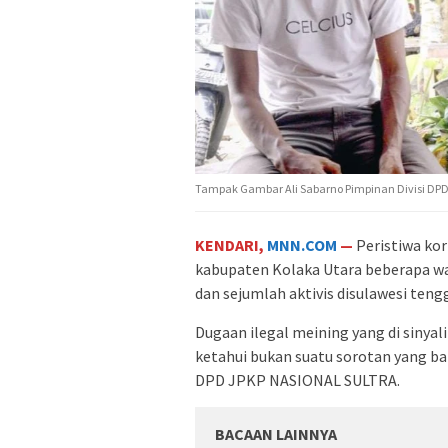
Tampak Gambar Ali Sabarno Pimpinan Divisi DPD 
KENDARI,
MNN.COM
—
Peristiwa kor
kabupaten Kolaka Utara beberapa wak
dan sejumlah aktivis disulawesi teng
Dugaan ilegal meining yang di sinyali
ketahui bukan suatu sorotan yang ba
DPD JPKP NASIONAL SULTRA.
BACAAN LAINNYA