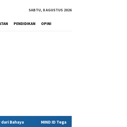
SABTU, 8 AGUSTUS 2026
ATAN
PENDIDIKAN
OPINI
D ID Tegaskan Dukungan Penuh Bagi PT Vale di Pomalaa, Perkuat K