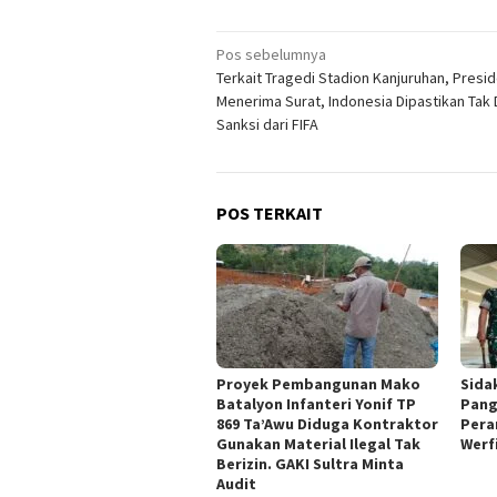
Navigasi
Pos sebelumnya
Terkait Tragedi Stadion Kanjuruhan, Presid
pos
Menerima Surat, Indonesia Dipastikan Tak
Sanksi dari FIFA
POS TERKAIT
Proyek Pembangunan Mako
Sida
Batalyon Infanteri Yonif TP
Pang
869 Ta’Awu Diduga Kontraktor
Pera
Gunakan Material Ilegal Tak
Werf
Berizin. GAKI Sultra Minta
Audit