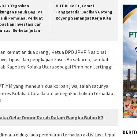
ND ID Tegaskan
HUT RI Ke 81, Camat
kungan Penuh Bagi PT
Tanggetada: Jadikan Gotong
le di Pomalaa, Perkuat
Royong Semangat Kerja Kita
pastian Investasi dan
lirisasi Berkelanjutan
an kematian dua orang , Ketua DPD JPKP Nasional
investigasi dan pengkajian kasus Ali sabarno, kembali
ab Kapolres Kolaka Utara sebagai Pimpinan tertinggi
s PT MM yang menelan dua korban jiwa, salah satunya
polres Kolaka Utara dalam penegakan hukum terhadap
l.
aka Gelar Donor Darah Dalam Rangka Bulan K3
BERIT
imana diduga ada pembiaran terhadap aktivitas illegal