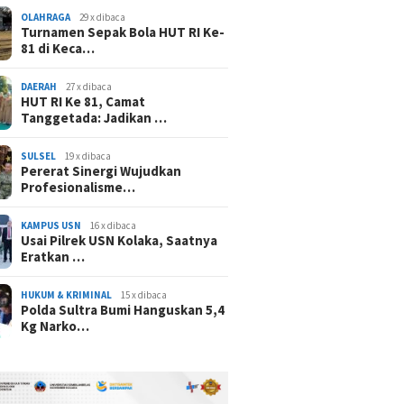
OLAHRAGA
29 x dibaca
Turnamen Sepak Bola HUT RI Ke-
81 di Keca…
DAERAH
27 x dibaca
HUT RI Ke 81, Camat
Tanggetada: Jadikan …
SULSEL
19 x dibaca
Pererat Sinergi Wujudkan
Profesionalisme…
KAMPUS USN
16 x dibaca
Usai Pilrek USN Kolaka, Saatnya
Eratkan …
HUKUM & KRIMINAL
15 x dibaca
Polda Sultra Bumi Hanguskan 5,4
Kg Narko…