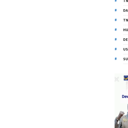
TN
DA
TN
HU
DE
US
SU