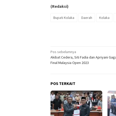
(Redaksi)
Bupati Kolaka
Daerah
Kolaka
Navigasi
Pos sebelumnya
Akibat Cedera, Siti Fadia dan Apriyani Gag
pos
Final Malaysia Open 2023
POS TERKAIT