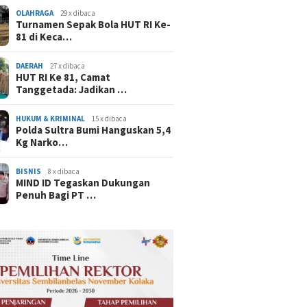
OLAHRAGA
29 x dibaca
Turnamen Sepak Bola HUT RI Ke-
81 di Keca…
DAERAH
27 x dibaca
HUT RI Ke 81, Camat
Tanggetada: Jadikan …
HUKUM & KRIMINAL
15 x dibaca
Polda Sultra Bumi Hanguskan 5,4
Kg Narko…
BISNIS
8 x dibaca
MIND ID Tegaskan Dukungan
Penuh Bagi PT …