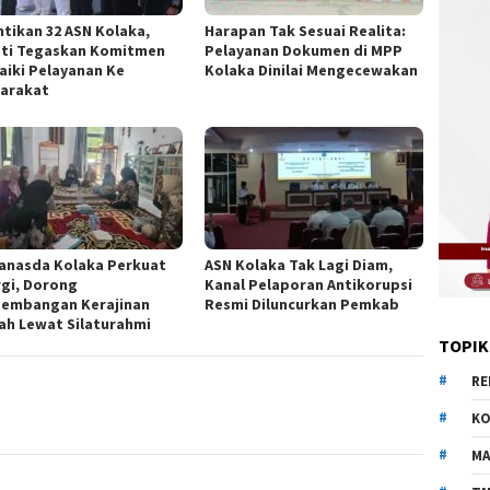
ntikan 32 ASN Kolaka,
Harapan Tak Sesuai Realita:
ti Tegaskan Komitmen
Pelayanan Dokumen di MPP
aiki Pelayanan Ke
Kolaka Dinilai Mengecewakan
arakat
anasda Kolaka Perkuat
ASN Kolaka Tak Lagi Diam,
rgi, Dorong
Kanal Pelaporan Antikorupsi
embangan Kerajinan
Resmi Diluncurkan Pemkab
ah Lewat Silaturahmi
TOPIK
RE
KO
MA