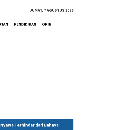
JUMAT, 7 AGUSTUS 2026
ATAN
PENDIDIKAN
OPINI
aya
MIND ID Tegaskan Dukungan Penuh Bagi PT Vale di Poma