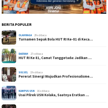
BERITA POPULER
OLAHRAGA
29 x dibaca
Turnamen Sepak Bola HUT RI Ke-81 di Keca…
DAERAH
27 x dibaca
HUT RI Ke 81, Camat Tanggetada: Jadikan …
SULSEL
19 x dibaca
Pererat Sinergi Wujudkan Profesionalisme…
KAMPUS USN
16 x dibaca
Usai Pilrek USN Kolaka, Saatnya Eratkan …