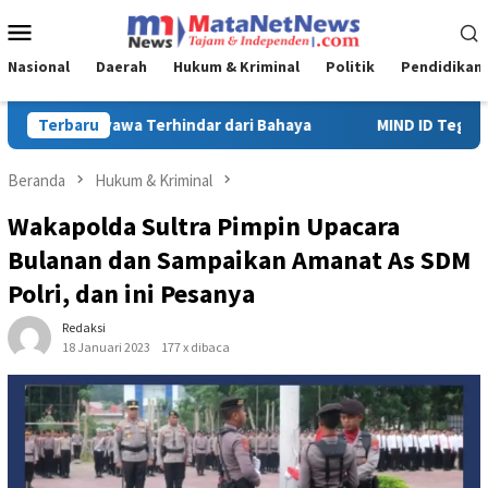
Loncat
Menu
ke
Mobile
konten
Nasional
Daerah
Hukum & Kriminal
Politik
Pendidikan
MIND ID Tegaskan Dukungan Penuh Bagi PT Vale di Pomalaa, Pe
Terbaru
Beranda
Hukum & Kriminal
Wakapolda Sultra Pimpin Upacara
Bulanan dan Sampaikan Amanat As SDM
Polri, dan ini Pesanya
Redaksi
18 Januari 2023
177 x dibaca