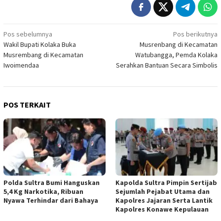
Navigasi
Pos sebelumnya
Pos berikutnya
Wakil Bupati Kolaka Buka
Musrenbang di Kecamatan
pos
Musrembang di Kecamatan
Watubangga, Pemda Kolaka
Iwoimendaa
Serahkan Bantuan Secara Simbolis
POS TERKAIT
Polda Sultra Bumi Hanguskan
Kapolda Sultra Pimpin Sertijab
5,4 Kg Narkotika, Ribuan
Sejumlah Pejabat Utama dan
Nyawa Terhindar dari Bahaya
Kapolres Jajaran Serta Lantik
Kapolres Konawe Kepulauan