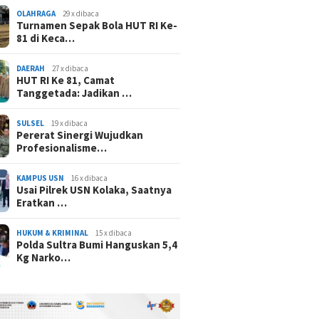
OLAHRAGA
29 x dibaca
Turnamen Sepak Bola HUT RI Ke-
81 di Keca…
DAERAH
27 x dibaca
HUT RI Ke 81, Camat
Tanggetada: Jadikan …
SULSEL
19 x dibaca
Pererat Sinergi Wujudkan
Profesionalisme…
KAMPUS USN
16 x dibaca
Usai Pilrek USN Kolaka, Saatnya
Eratkan …
HUKUM & KRIMINAL
15 x dibaca
Polda Sultra Bumi Hanguskan 5,4
Kg Narko…