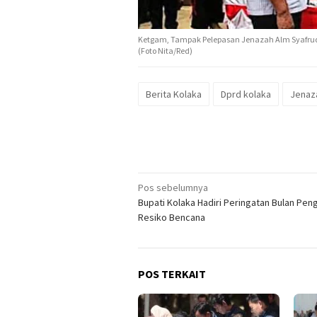
Ketgam, Tampak Pelepasan Jenazah Alm Syafru
(Foto Nita/Red)
Berita Kolaka
Dprd kolaka
Jenaz
Navigasi
Pos sebelumnya
Bupati Kolaka Hadiri Peringatan Bulan Pe
pos
Resiko Bencana
POS TERKAIT