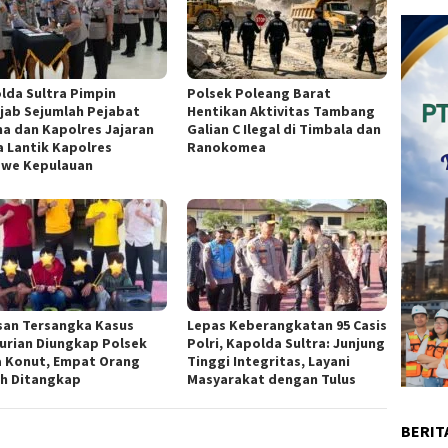
lda Sultra Pimpin
Polsek Poleang Barat
ijab Sejumlah Pejabat
Hentikan Aktivitas Tambang
a dan Kapolres Jajaran
Galian C Ilegal di Timbala dan
a Lantik Kapolres
Ranokomea
we Kepulauan
san Tersangka Kasus
Lepas Keberangkatan 95 Casis
urian Diungkap Polsek
Polri, Kapolda Sultra: Junjung
 Konut, Empat Orang
Tinggi Integritas, Layani
h Ditangkap
Masyarakat dengan Tulus
BERIT