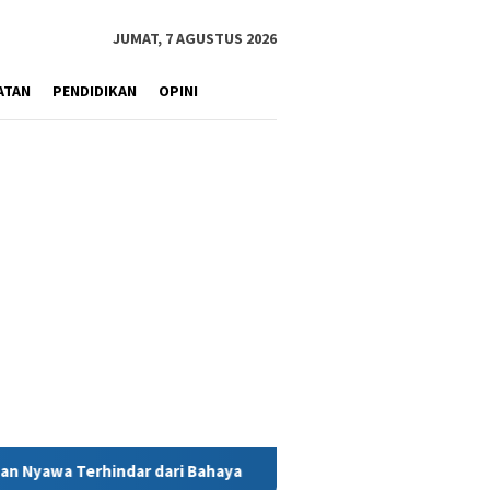
JUMAT, 7 AGUSTUS 2026
ATAN
PENDIDIKAN
OPINI
i Bahaya
MIND ID Tegaskan Dukungan Penuh Bagi PT Vale d