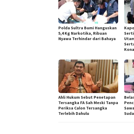
Polda Sultra Bumi Hanguskan
Kapo
5,4 Kg Narkotika, Ribuan
Sert
Nyawa Terhindar dari Bahaya
Utam
Sert
Kona
Ahli Hukum Sebut Penetapan
Bela
Tersangka FA Sah Meski Tanpa
Penc
Periksa Calon Tersangka
Sawa
Terlebih Dahulu
Suda