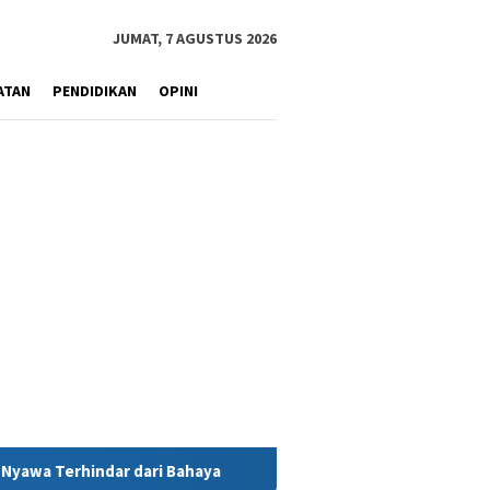
JUMAT, 7 AGUSTUS 2026
ATAN
PENDIDIKAN
OPINI
haya
MIND ID Tegaskan Dukungan Penuh Bagi PT Vale di Po