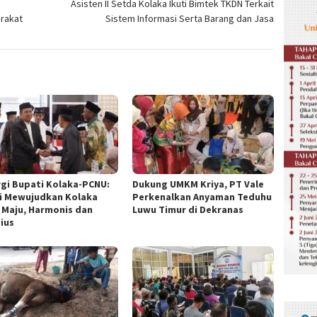
Asisten II Setda Kolaka Ikuti Bimtek TKDN Terkait
rakat
Sistem Informasi Serta Barang dan Jasa
rgi Bupati Kolaka-PCNU:
Dukung UMKM Kriya, PT Vale
i Mewujudkan Kolaka
Perkenalkan Anyaman Teduhu
 Maju, Harmonis dan
Luwu Timur di Dekranas
gius