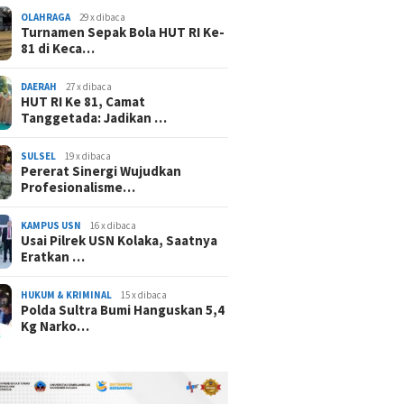
OLAHRAGA
29 x dibaca
Turnamen Sepak Bola HUT RI Ke-
81 di Keca…
DAERAH
27 x dibaca
HUT RI Ke 81, Camat
Tanggetada: Jadikan …
SULSEL
19 x dibaca
Pererat Sinergi Wujudkan
Profesionalisme…
KAMPUS USN
16 x dibaca
Usai Pilrek USN Kolaka, Saatnya
Eratkan …
HUKUM & KRIMINAL
15 x dibaca
Polda Sultra Bumi Hanguskan 5,4
Kg Narko…