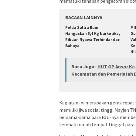
memasuki tahapan pengecoran sloof
BACAAN LAINNYA
Polda Sultra Bumi
MI
Hanguskan 5,4 Kg Narkotika,
Du
Ribuan Nyawa Terhindar dari
Va
Bahaya
Ke
Hi
Baca Juga:
HUT GP Ansor Ke-
Kecamatan dan Pemerintah Des
Kegiatan ini merupakan gerak cepat
memiliki jiwa sosial tinggi Mayjen TNI
bersama-sama para PJU-nya member
kembali rumah tempat tinggal para 