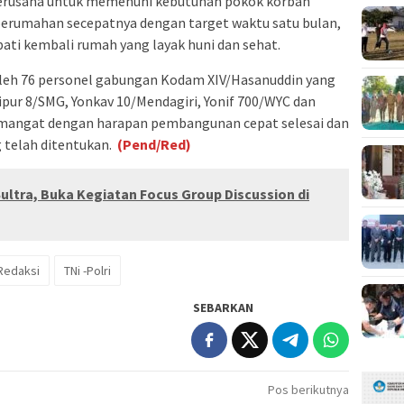
h berusaha untuk memenuhi kebutuhan pokok korban
perumahan secepatnya dengan target waktu satu bulan,
ti kembali rumah yang layak huni dan sehat.
leh 76 personel gabungan Kodam XIV/Hasanuddin yang
pur 8/SMG, Yonkav 10/Mendagiri, Yonif 700/WYC dan
mangat dengan harapan pembangunan cepat selesai dan
 telah ditentukan.
(Pend/Red)
Sultra, Buka Kegiatan Focus Group Discussion di
Redaksi
TNi -Polri
SEBARKAN
Pos berikutnya