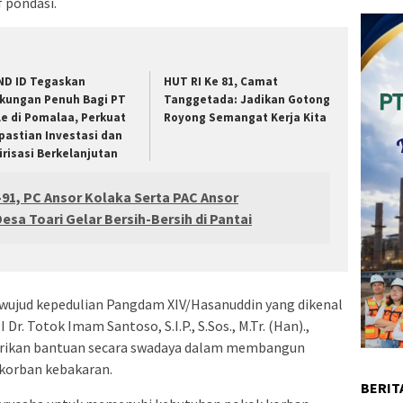
 pondasi.
ND ID Tegaskan
HUT RI Ke 81, Camat
kungan Penuh Bagi PT
Tanggetada: Jadikan Gotong
le di Pomalaa, Perkuat
Royong Semangat Kerja Kita
pastian Investasi dan
lirisasi Berkelanjutan
91, PC Ansor Kolaka Serta PAC Ansor
a Toari Gelar Bersih-Bersih di Pantai
 wujud kepedulian Pangdam XIV/Hasanuddin yang dikenal
 Dr. Totok Imam Santoso, S.I.P., S.Sos., M.Tr. (Han).,
ikan bantuan secara swadaya dalam membangun
korban kebakaran.
BERIT