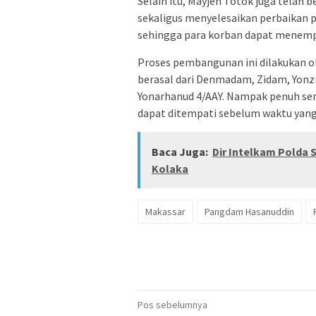
Selain itu, Mayjen Totok juga tela
sekaligus menyelesaikan perbaikan 
sehingga para korban dapat menempa
Proses pembangunan ini dilakukan o
berasal dari Denmadam, Zidam, Yonzi
Yonarhanud 4/AAY. Nampak penuh se
dapat ditempati sebelum waktu yang
Baca Juga:
Dir Intelkam Polda 
Kolaka
Makassar
Pangdam Hasanuddin
Navigasi
Pos sebelumnya