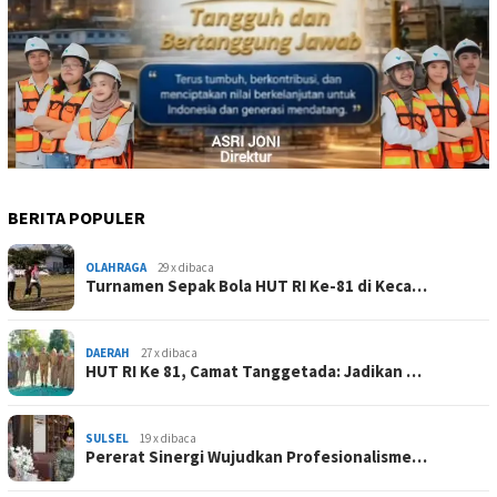
BERITA POPULER
OLAHRAGA
29 x dibaca
Turnamen Sepak Bola HUT RI Ke-81 di Keca…
DAERAH
27 x dibaca
HUT RI Ke 81, Camat Tanggetada: Jadikan …
SULSEL
19 x dibaca
Pererat Sinergi Wujudkan Profesionalisme…