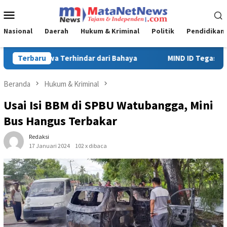
Loncat
Menu
ke
Mobile
konten
Nasional
Daerah
Hukum & Kriminal
Politik
Pendidikan
MIND ID Tegaskan Dukungan Penuh Bagi PT Vale di Pomalaa, Perk
Terbaru
Beranda
Hukum & Kriminal
Usai Isi BBM di SPBU Watubangga, Mini
Bus Hangus Terbakar
Redaksi
17 Januari 2024
102 x dibaca