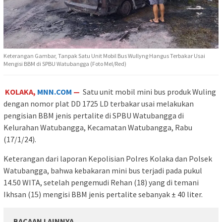
Keterangan Gambar, Tanpak Satu Unit Mobil Bus Wullyng Hangus Terbakar Usai
Mengisi BBM di SPBU Watubangga (Foto Mel/Red)
KOLAKA,
MNN.COM
—
Satu unit mobil mini bus produk Wuling
dengan nomor plat DD 1725 LD terbakar usai melakukan
pengisian BBM jenis pertalite di SPBU Watubangga di
Kelurahan Watubangga, Kecamatan Watubangga, Rabu
(17/1/24).
Keterangan dari laporan Kepolisian Polres Kolaka dan Polsek
Watubangga, bahwa kebakaran mini bus terjadi pada pukul
14.50 WITA, setelah pengemudi Rehan (18) yang di temani
Ikhsan (15) mengisi BBM jenis pertalite sebanyak ± 40 liter.
BACAAN LAINNYA