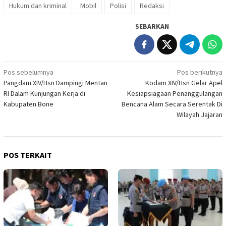
Hukum dan kriminal
Mobil
Polisi
Redaksi
SEBARKAN
Navigasi
Pos sebelumnya
Pos berikutnya
Pangdam XIV/Hsn Dampingi Mentan
Kodam XIV/Hsn Gelar Apel
pos
RI Dalam Kunjungan Kerja di
Kesiapsiagaan Penanggulangan
Kabupaten Bone
Bencana Alam Secara Serentak Di
Wilayah Jajaran
POS TERKAIT