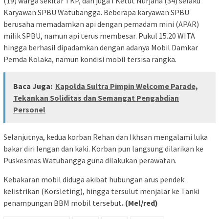
(19) warga sekitar TKP, dan juga I Ketut Nurjana (34) selaku
Karyawan SPBU Watubangga. Beberapa karyawan SPBU
berusaha memadamkan api dengan pemadam mini (APAR)
milik SPBU, namun api terus membesar. Pukul 15.20 WITA
hingga berhasil dipadamkan dengan adanya Mobil Damkar
Pemda Kolaka, namun kondisi mobil tersisa rangka.
Baca Juga:
Kapolda Sultra Pimpin Welcome Parade,
Tekankan Soliditas dan Semangat Pengabdian
Personel
Selanjutnya, kedua korban Rehan dan Ikhsan mengalami luka
bakar diri lengan dan kaki. Korban pun langsung dilarikan ke
Puskesmas Watubangga guna dilakukan perawatan.
Kebakaran mobil diduga akibat hubungan arus pendek
kelistrikan (Korsleting), hingga tersulut menjalar ke Tanki
penampungan BBM mobil tersebut
. (Mel/red)