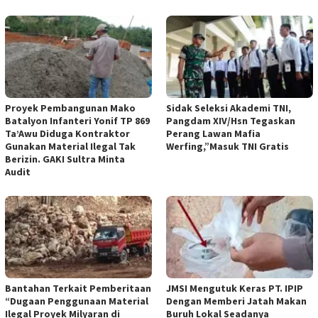
Proyek Pembangunan Mako
Sidak Seleksi Akademi TNI,
Batalyon Infanteri Yonif TP 869
Pangdam XIV/Hsn Tegaskan
Ta’Awu Diduga Kontraktor
Perang Lawan Mafia
Gunakan Material Ilegal Tak
Werfing,”Masuk TNI Gratis
Berizin. GAKI Sultra Minta
Audit
Bantahan Terkait Pemberitaan
JMSI Mengutuk Keras PT. IPIP
“Dugaan Penggunaan Material
Dengan Memberi Jatah Makan
Ilegal Proyek Milyaran di
Buruh Lokal Seadanya