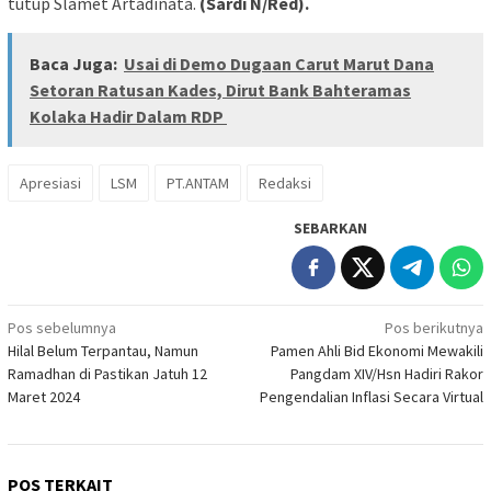
tutup Slamet Artadinata.
(Sardi N/Red).
Baca Juga:
Usai di Demo Dugaan Carut Marut Dana
Setoran Ratusan Kades, Dirut Bank Bahteramas
Kolaka Hadir Dalam RDP
Apresiasi
LSM
PT.ANTAM
Redaksi
SEBARKAN
Navigasi
Pos sebelumnya
Pos berikutnya
Hilal Belum Terpantau, Namun
Pamen Ahli Bid Ekonomi Mewakili
pos
Ramadhan di Pastikan Jatuh 12
Pangdam XIV/Hsn Hadiri Rakor
Maret 2024
Pengendalian Inflasi Secara Virtual
POS TERKAIT