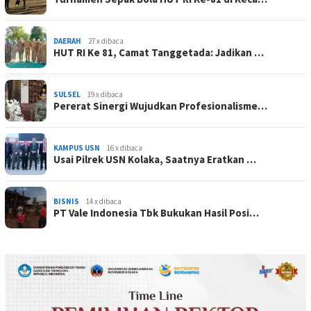
DAERAH
27 x dibaca
HUT RI Ke 81, Camat Tanggetada: Jadikan …
SULSEL
19 x dibaca
Pererat Sinergi Wujudkan Profesionalisme…
KAMPUS USN
16 x dibaca
Usai Pilrek USN Kolaka, Saatnya Eratkan …
BISNIS
14 x dibaca
PT Vale Indonesia Tbk Bukukan Hasil Posi…