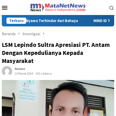
Loncat
Menu
ke
Mobile
konten
MIND ID Tegaskan Dukungan Penuh Bagi PT Vale di Pomalaa, P
Terbaru
Beranda
Investigasi
LSM Lepindo Sultra Apresiasi PT. Antam
Dengan Kepedulianya Kepada
Masyarakat
Redaksi
13 Maret 2024
101 x dibaca