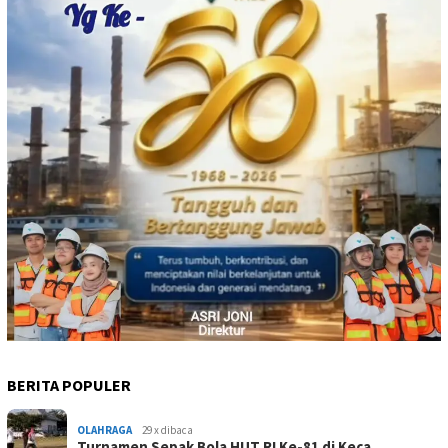
BERITA POPULER
OLAHRAGA
29 x dibaca
Turnamen Sepak Bola HUT RI Ke-81 di Keca…