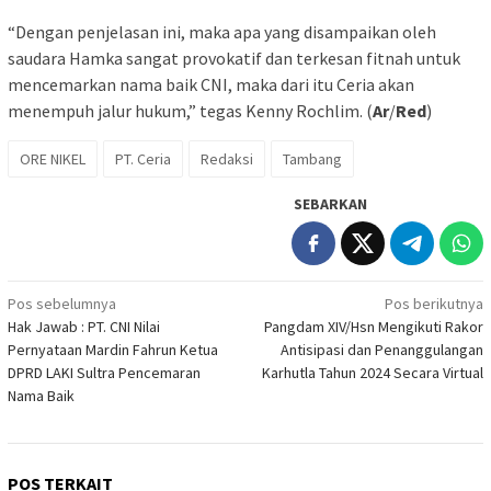
“Dengan penjelasan ini, maka apa yang disampaikan oleh
saudara Hamka sangat provokatif dan terkesan fitnah untuk
mencemarkan nama baik CNI, maka dari itu Ceria akan
menempuh jalur hukum,” tegas Kenny Rochlim. (
Ar
/
Red
)
ORE NIKEL
PT. Ceria
Redaksi
Tambang
SEBARKAN
Navigasi
Pos sebelumnya
Pos berikutnya
Hak Jawab : PT. CNI Nilai
Pangdam XIV/Hsn Mengikuti Rakor
pos
Pernyataan Mardin Fahrun Ketua
Antisipasi dan Penanggulangan
DPRD LAKI Sultra Pencemaran
Karhutla Tahun 2024 Secara Virtual
Nama Baik
POS TERKAIT