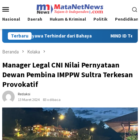
Loncat
Menu
ke
Mobile
konten
Nasional
Daerah
Hukum & Kriminal
Politik
Pendidikan
haya
Terbaru
MIND ID Tegaskan Dukungan Penuh Bagi PT Vale di Po
Beranda
Kolaka
Manager Legal CNI Nilai Pernyataan
Dewan Pembina IMPPW Sultra Terkesan
Provokatif
Redaksi
13 Maret 2024
83 x dibaca