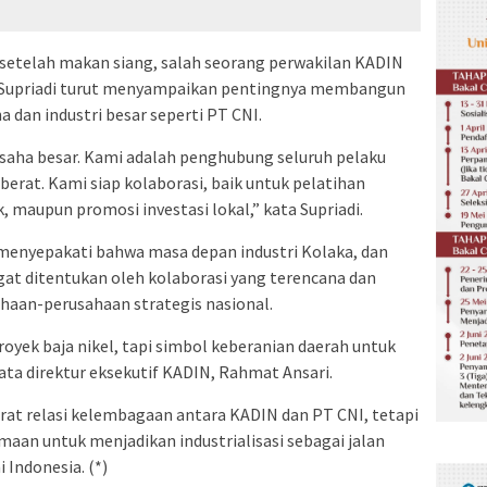
 setelah makan siang, salah seorang perwakilan KADIN
), Supriadi turut menyampaikan pentingnya membangun
a dan industri besar seperti PT CNI.
aha besar. Kami adalah penghubung seluruh pelaku
erat. Kami siap kolaborasi, baik untuk pelatihan
, maupun promosi investasi lokal,” kata Supriadi.
 menyepakati bahwa masa depan industri Kolaka, dan
at ditentukan oleh kolaborasi yang terencana dan
ahaan-perusahaan strategis nasional.
oyek baja nikel, tapi simbol keberanian daerah untuk
ata direktur eksekutif KADIN, Rahmat Ansari.
at relasi kelembagaan antara KADIN dan PT CNI, tetapi
an untuk menjadikan industrialisasi sebagai jalan
Indonesia. (*)