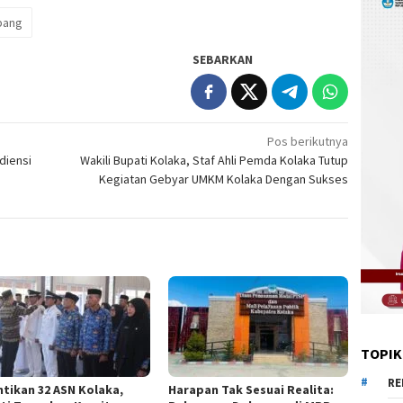
bang
SEBARKAN
Pos berikutnya
diensi
Wakili Bupati Kolaka, Staf Ahli Pemda Kolaka Tutup
Kegiatan Gebyar UMKM Kolaka Dengan Sukses
TOPIK
RE
ntikan 32 ASN Kolaka,
Harapan Tak Sesuai Realita: