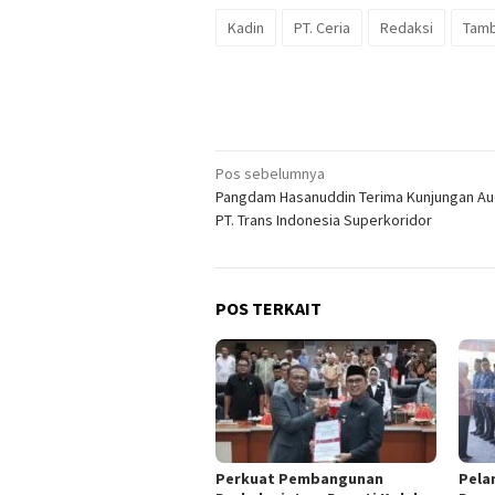
Kadin
PT. Ceria
Redaksi
Tam
Navigasi
Pos sebelumnya
Pangdam Hasanuddin Terima Kunjungan Au
pos
PT. Trans Indonesia Superkoridor
POS TERKAIT
Perkuat Pembangunan
Pela