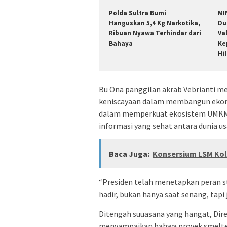
Polda Sultra Bumi
MI
Hanguskan 5,4 Kg Narkotika,
Du
Ribuan Nyawa Terhindar dari
Va
Bahaya
Ke
Hi
Bu Ona panggilan akrab Vebrianti me
keniscayaan dalam membangun ekonom
dalam memperkuat ekosistem UMKM l
informasi yang sehat antara dunia u
Baca Juga:
Konsersium LSM Kol
“Presiden telah menetapkan peran s
hadir, bukan hanya saat senang, tapi
Ditengah suuasana yang hangat, Dir
menyampaikan bahwa proyek smelter 