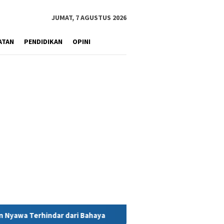
JUMAT, 7 AGUSTUS 2026
ATAN
PENDIDIKAN
OPINI
ahaya
MIND ID Tegaskan Dukungan Penuh Bagi PT Vale di Po