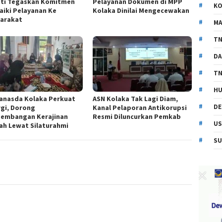
ti Tegaskan Komitmen
Pelayanan Dokumen di MPP
KO
aiki Pelayanan Ke
Kolaka Dinilai Mengecewakan
arakat
MA
TN
DA
TN
HU
anasda Kolaka Perkuat
ASN Kolaka Tak Lagi Diam,
DE
rgi, Dorong
Kanal Pelaporan Antikorupsi
embangan Kerajinan
Resmi Diluncurkan Pemkab
US
ah Lewat Silaturahmi
SU