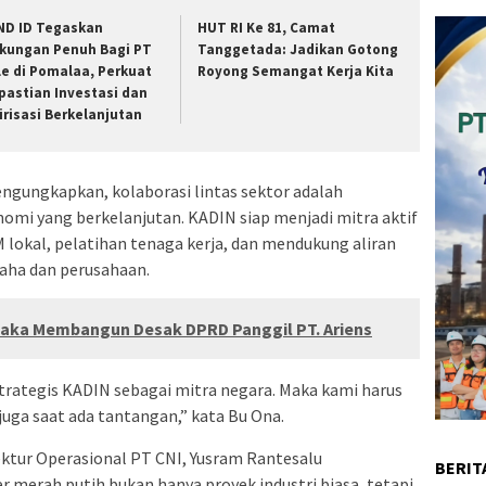
ND ID Tegaskan
HUT RI Ke 81, Camat
kungan Penuh Bagi PT
Tanggetada: Jadikan Gotong
le di Pomalaa, Perkuat
Royong Semangat Kerja Kita
pastian Investasi dan
lirisasi Berkelanjutan
ngungkapkan, kolaborasi lintas sektor adalah
i yang berkelanjutan. KADIN siap menjadi mitra aktif
okal, pelatihan tenaga kerja, dan mendukung aliran
saha dan perusahaan.
aka Membangun Desak DPRD Panggil PT. Ariens
trategis KADIN sebagai mitra negara. Maka kami harus
 juga saat ada tantangan,” kata Bu Ona.
ektur Operasional PT CNI, Yusram Rantesalu
BERIT
merah putih bukan hanya proyek industri biasa, tetapi