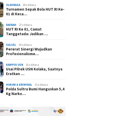
OLAHRAGA
29 x dibaca
Turnamen Sepak Bola HUT RI Ke-
81 di Keca…
DAERAH
27 x dibaca
HUT RI Ke 81, Camat
Tanggetada: Jadikan …
SULSEL
19 x dibaca
Pererat Sinergi Wujudkan
Profesionalisme…
KAMPUS USN
16 x dibaca
Usai Pilrek USN Kolaka, Saatnya
Eratkan …
HUKUM & KRIMINAL
15 x dibaca
Polda Sultra Bumi Hanguskan 5,4
Kg Narko…