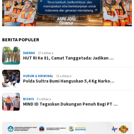
BERITA POPULER
DAERAH
27 x dibaca
HUT RI Ke 81, Camat Tanggetada: Jadikan …
HUKUM & KRIMINAL
15 x dibaca
Polda Sultra Bumi Hanguskan 5,4 Kg Narko…
BISNIS
8 x dibaca
MIND ID Tegaskan Dukungan Penuh Bagi PT …