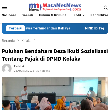
Loncat
Menu
ke
Mobile
konten
Nasional
Daerah
Hukum & Kriminal
Politik
Pendidikan
MIND ID Tegaskan Dukungan Penuh Bagi PT Vale di Pomalaa, Perku
Terbaru
Beranda
Kolaka
Puluhan Bendahara Desa Ikuti Sosialisasi
Tentang Pajak di DPMD Kolaka
Redaksi
26 Agustus 2025
32 x dibaca