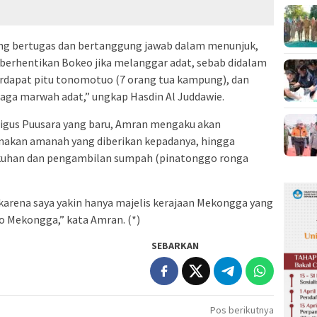
 bertugas dan bertanggung jawab dalam menunjuk,
rhentikan Bokeo jika melanggar adat, sebab didalam
erdapat pitu tonomotuo (7 orang tua kampung), dan
aga marwah adat,” ungkap Hasdin Al Juddawie.
igus Puusara yang baru, Amran mengaku akan
nakan amanah yang diberikan kepadanya, hingga
ukuhan dan pengambilan sumpah (pinatonggo ronga
karena saya yakin hanya majelis kerajaan Mekongga yang
 Mekongga,” kata Amran. (*)
SEBARKAN
Pos berikutnya