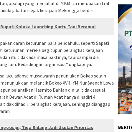
atan, apalagi yang menjabat di MKM itu merupakan trah
duki jabatan sejak kerajaan Mekongga berdiri.
 Bupati Kolaka Launching Kartu Tani Beramal
pakan darah keturunan para pendahulu, seperti Sapati
arah keturunan mereka begitupun perangkat kerajaan
a dan itu tidak ada masa baktinya, tapi sampai dia
ang lain. Beda dengan organisasi,” ungkapnya.
sa lucu adanya musyawarah penunjukan Bokeo selain
menunjuk dan melantik Bokeo XVIII YM Nur Saenab Lowa
apun pelantikan Hasmito Dahlan dinilai tidak sesuai
ah Dewan Adat di Rumah Adat hanya dihadiri 4
a tidak dihadiri perangkat kerajaan, sehingga dianggap
arah.
BERIT
ggosipi, Tiga Bidang Jadi Usulan Prioritas