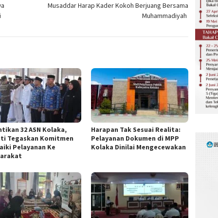
wa
Musaddar Harap Kader Kokoh Berjuang Bersama
i
Muhammadiyah
ntikan 32 ASN Kolaka,
Harapan Tak Sesuai Realita:
ti Tegaskan Komitmen
Pelayanan Dokumen di MPP
aiki Pelayanan Ke
Kolaka Dinilai Mengecewakan
arakat