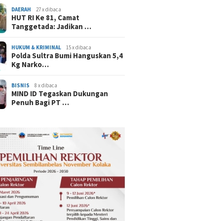
DAERAH
27 x dibaca
HUT RI Ke 81, Camat
Tanggetada: Jadikan …
HUKUM & KRIMINAL
15 x dibaca
Polda Sultra Bumi Hanguskan 5,4
Kg Narko…
BISNIS
8 x dibaca
MIND ID Tegaskan Dukungan
Penuh Bagi PT …