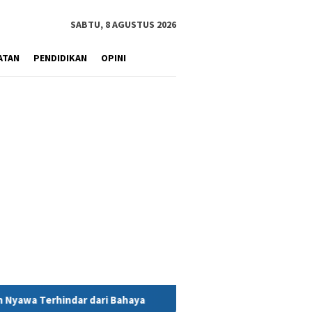
SABTU, 8 AGUSTUS 2026
ATAN
PENDIDIKAN
OPINI
Bahaya
MIND ID Tegaskan Dukungan Penuh Bagi PT Vale di P