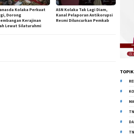
anasda Kolaka Perkuat
ASN Kolaka Tak Lagi Diam,
rgi, Dorong
Kanal Pelaporan Antikorupsi
embangan Kerajinan
Resmi Diluncurkan Pemkab
ah Lewat Silaturahmi
TOPIK
RE
KO
MA
TN
DA
TN