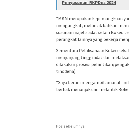
Penyusunan RKPDes 2024
“MKM merupakan kepemangkuan yang
mengangkat, melantik bahkan membe
susunan majelis adat selain Bokeo t
perangkat lainnya yang bekerja menj
Sementara Pelaksanaan Bokeo sekal
menjunjung tinggi adat dan melaksa
dilakukan prosesi pelantikan/peng
tinodeha).
“Saya berani mengambil amanah ini 
berhak menunjuk dan melantik Bokeo
Navigasi
Pos sebelumnya