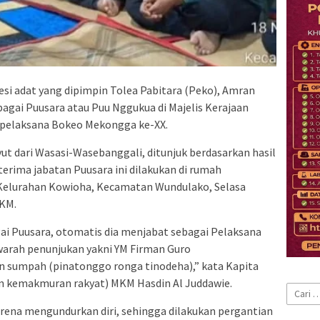
esi adat yang dipimpin Tolea Pabitara (Peko), Amran
agai Puusara atau Puu Nggukua di Majelis Kerajaan
 pelaksana Bokeo Mekongga ke-XX.
t dari Wasasi-Wasebanggali, ditunjuk berdasarkan hasil
terima jabatan Puusara ini dilakukan di rumah
 Kelurahan Kowioha, Kecamatan Wundulako, Selasa
MKM.
ai Puusara, otomatis dia menjabat sebagai Pelaksana
arah penunjukan yakni YM Firman Guro
n sumpah (pinatonggo ronga tinodeha),” kata Kapita
n kemakmuran rakyat) MKM Hasdin Al Juddawie.
Cari
untuk:
arena mengundurkan diri, sehingga dilakukan pergantian