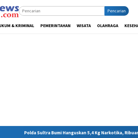
Pencarian
UKUM & KRIMINAL
PEMERINTAHAN
WISATA
OLAHRAGA
KESEH
 Bumi Hanguskan 5,4 Kg Narkotika, Ribuan Nyawa Terhindar dari 