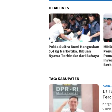
HEADLINES
«
da Sultra Bumi Hanguskan
MIND ID Tegaskan Dukungan
HUT 
 Kg Narkotika, Ribuan
Penuh Bagi PT Vale di
Tang
wa Terhindar dari Bahaya
Pomalaa, Perkuat Kepastian
Royo
Investasi dan Hilirisasi
Berkelanjutan
TAG:
KABUPATEN
DAERA
17 T
Terc
Ketgam
V DPR 