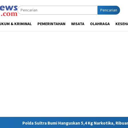
Pencarian
UKUM & KRIMINAL
PEMERINTAHAN
WISATA
OLAHRAGA
KESEH
tra Bumi Hanguskan 5,4 Kg Narkotika, Ribuan Nyawa Terhindar da