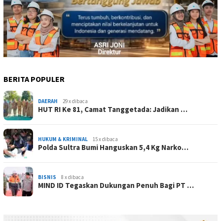
BERITA POPULER
DAERAH
29 x dibaca
HUT RI Ke 81, Camat Tanggetada: Jadikan …
HUKUM & KRIMINAL
15 x dibaca
Polda Sultra Bumi Hanguskan 5,4 Kg Narko…
BISNIS
8 x dibaca
MIND ID Tegaskan Dukungan Penuh Bagi PT …