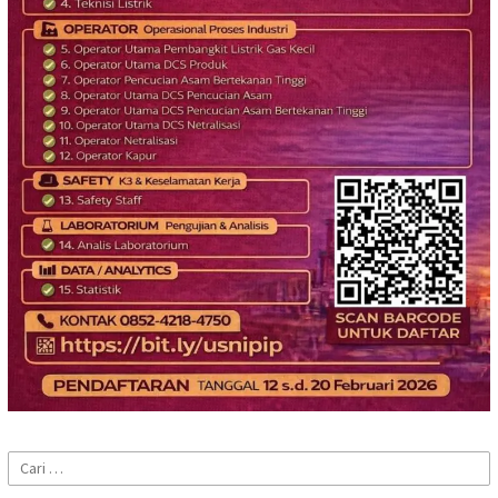
Cari
untuk: