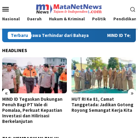
Loncat
Menu
ke
Mobile
konten
Nasional
Daerah
Hukum & Kriminal
Politik
Pendidikan
D ID Tegaskan Dukungan Penuh Bagi PT Vale di Pomalaa, Perkuat K
Terbaru
HEADLINES
«
»
n Dukungan
HUT RI Ke 81, Camat
Turnamen Sepak 
e di
Tanggetada: Jadikan Gotong
Ke-81 di Kecamat
 Kepastian
Royong Semangat Kerja Kita
Tanggetada Resm
isasi