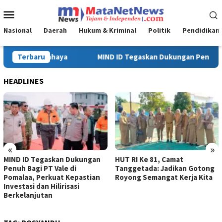
Loncat
Menu
ke
Mobile
konten
Nasional
Daerah
Hukum & Kriminal
Politik
Pendidikan
 Penuh Bagi PT Vale di Pomalaa, Perkuat Kepastian Investasi dan
Terbaru
HEADLINES
«
»
HUT RI Ke 81, Camat
Turnamen Sepak Bola HUT RI
Tanggetada: Jadikan Gotong
Ke-81 di Kecamatan
Royong Semangat Kerja Kita
Tanggetada Resmi Dimulai