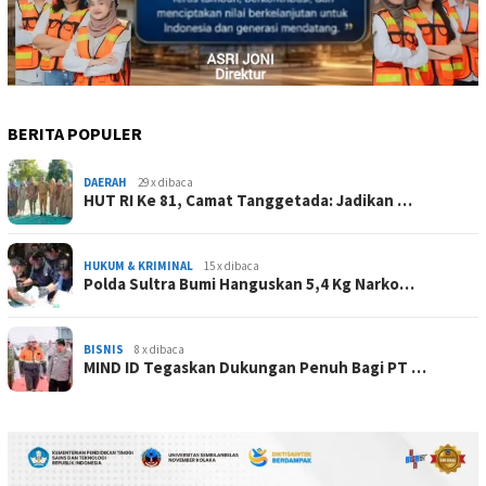
BERITA POPULER
DAERAH
29 x dibaca
HUT RI Ke 81, Camat Tanggetada: Jadikan …
HUKUM & KRIMINAL
15 x dibaca
Polda Sultra Bumi Hanguskan 5,4 Kg Narko…
BISNIS
8 x dibaca
MIND ID Tegaskan Dukungan Penuh Bagi PT …