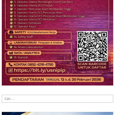
Cari
untuk: