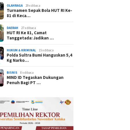
OLAHRAGA
29 x dibaca
Turnamen Sepak Bola HUT RI Ke-
81 di Keca…
DAERAH
27 x dibaca
HUT RI Ke 81, Camat
Tanggetada: Jadikan …
HUKUM & KRIMINAL
15 x dibaca
Polda Sultra Bumi Hanguskan 5,4
Kg Narko…
BISNIS
8 x dibaca
MIND ID Tegaskan Dukungan
Penuh Bagi PT …