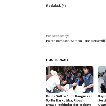
Redaksi. (*)
Navigasi
Pos sebelumnya
Polres Bombana, Satpam Harus Bersertifi
pos
POS TERKAIT
Polda Sultra Bumi Hanguskan
Kapo
5,4 Kg Narkotika, Ribuan
Sert
Nyawa Terhindar dari Bahaya
Utam