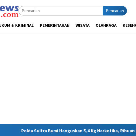
Pencarian
UKUM & KRIMINAL
PEMERINTAHAN
WISATA
OLAHRAGA
KESEH
 Bumi Hanguskan 5,4 Kg Narkotika, Ribuan Nyawa Terhindar dari 