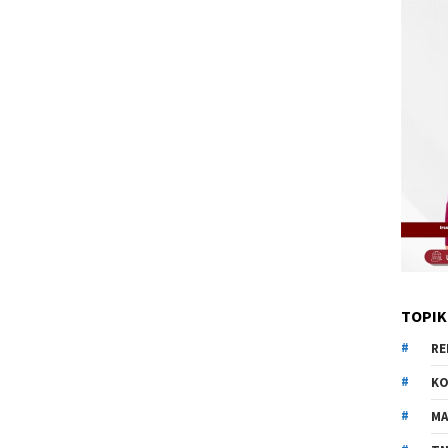
TOPIK
RE
KO
MA