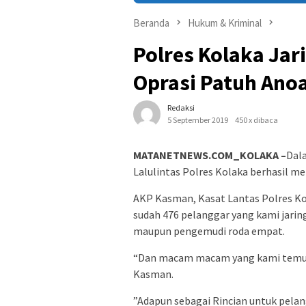
Beranda
Hukum & Kriminal
Polres Kolaka Jar
Oprasi Patuh Ano
Redaksi
5 September 2019
450 x dibaca
MATANETNEWS.COM_KOLAKA –
Dala
Lalulintas Polres Kolaka berhasil me
AKP Kasman, Kasat Lantas Polres Ko
sudah 476 pelanggar yang kami jarin
maupun pengemudi roda empat.
“Dan macam macam yang kami temuk
Kasman.
”Adapun sebagai Rincian untuk pela