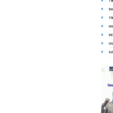
TN
DA
TN
HU
DE
US
SU