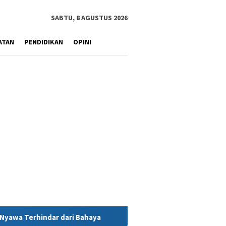
SABTU, 8 AGUSTUS 2026
ATAN
PENDIDIKAN
OPINI
Bahaya
MIND ID Tegaskan Dukungan Penuh Bagi PT Vale di P