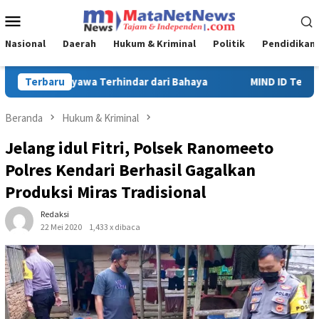
Loncat
Menu
ke
Mobile
konten
Nasional
Daerah
Hukum & Kriminal
Politik
Pendidikan
MIND ID Tegaskan Dukungan Penuh Bagi PT Vale di Pomalaa, Perk
Terbaru
Beranda
Hukum & Kriminal
Jelang idul Fitri, Polsek Ranomeeto
Polres Kendari Berhasil Gagalkan
Produksi Miras Tradisional
Redaksi
22 Mei 2020
1,433 x dibaca