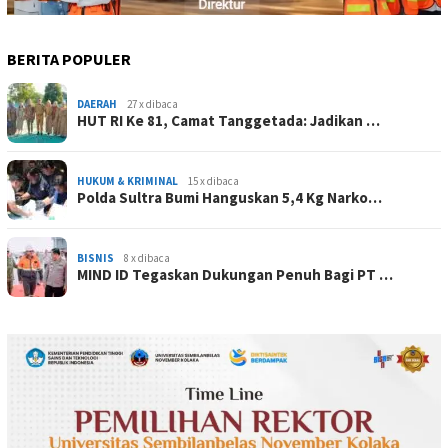
BERITA POPULER
DAERAH
27 x dibaca
HUT RI Ke 81, Camat Tanggetada: Jadikan …
HUKUM & KRIMINAL
15 x dibaca
Polda Sultra Bumi Hanguskan 5,4 Kg Narko…
BISNIS
8 x dibaca
MIND ID Tegaskan Dukungan Penuh Bagi PT …