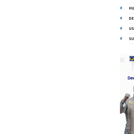
HU
DE
US
SU