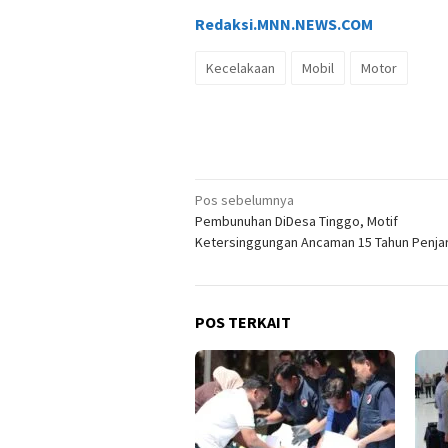
Redaksi.MNN.NEWS.COM
Kecelakaan
Mobil
Motor
Navigasi
Pos sebelumnya
Pembunuhan DiDesa Tinggo, Motif
pos
Ketersinggungan Ancaman 15 Tahun Penja
POS TERKAIT