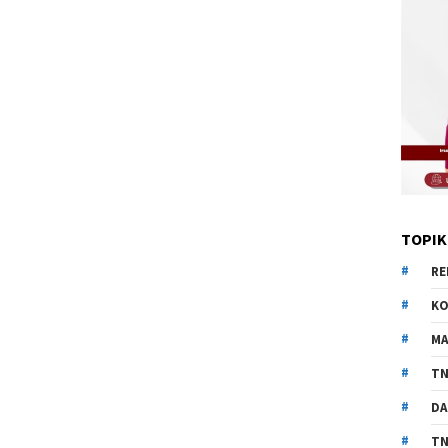
TOPIK
RE
KO
MA
TN
DA
TN