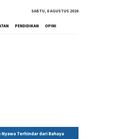
SABTU, 8 AGUSTUS 2026
ATAN
PENDIDIKAN
OPINI
haya
MIND ID Tegaskan Dukungan Penuh Bagi PT Vale di Po