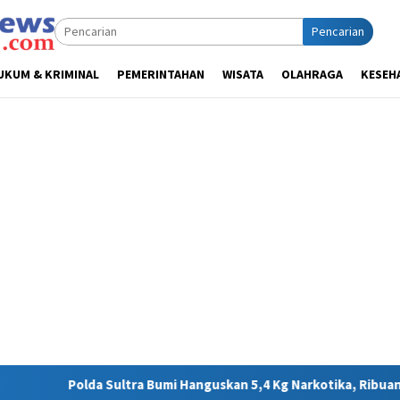
Pencarian
UKUM & KRIMINAL
PEMERINTAHAN
WISATA
OLAHRAGA
KESEH
umi Hanguskan 5,4 Kg Narkotika, Ribuan Nyawa Terhindar dari Ba