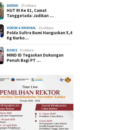
DAERAH
27 x dibaca
HUT RI Ke 81, Camat
Tanggetada: Jadikan …
HUKUM & KRIMINAL
15 x dibaca
Polda Sultra Bumi Hanguskan 5,4
Kg Narko…
BISNIS
8 x dibaca
MIND ID Tegaskan Dukungan
Penuh Bagi PT …