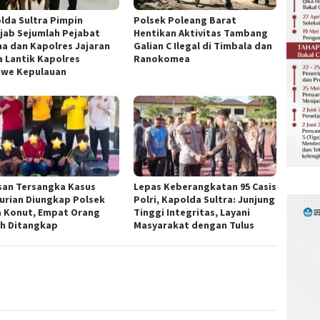
lda Sultra Pimpin
Polsek Poleang Barat
ijab Sejumlah Pejabat
Hentikan Aktivitas Tambang
a dan Kapolres Jajaran
Galian C Ilegal di Timbala dan
a Lantik Kapolres
Ranokomea
we Kepulauan
san Tersangka Kasus
Lepas Keberangkatan 95 Casis
urian Diungkap Polsek
Polri, Kapolda Sultra: Junjung
 Konut, Empat Orang
Tinggi Integritas, Layani
h Ditangkap
Masyarakat dengan Tulus