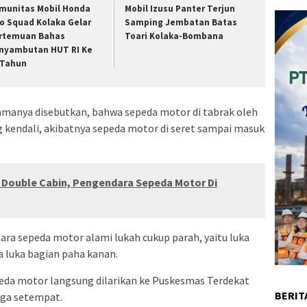
munitas Mobil Honda
Mobil Izusu Panter Terjun
io Squad Kolaka Gelar
Samping Jembatan Batas
rtemuan Bahas
Toari Kolaka-Bombana
nyambutan HUT RI Ke
 Tahun
manya disebutkan, bahwa sepeda motor di tabrak oleh
 kendali, akibatnya sepeda motor di seret sampai masuk
x Double Cabin, Pengendara Sepeda Motor Di
ra sepeda motor alami lukah cukup parah, yaitu luka
a luka bagian paha kanan.
eda motor langsung dilarikan ke Puskesmas Terdekat
BERIT
rga setempat.