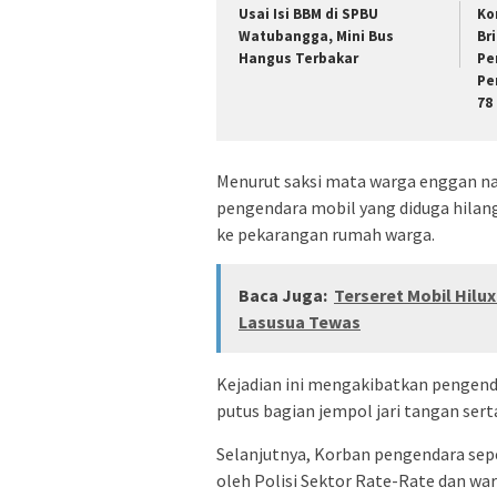
Usai Isi BBM di SPBU
Ko
Watubangga, Mini Bus
Br
Hangus Terbakar
Pe
Pe
78
Menurut saksi mata warga enggan na
pengendara mobil yang diduga hilang
ke pekarangan rumah warga.
Baca Juga:
Terseret Mobil Hilu
Lasusua Tewas
Kejadian ini mengakibatkan pengenda
putus bagian jempol jari tangan sert
Selanjutnya, Korban pengendara sep
oleh Polisi Sektor Rate-Rate dan wa