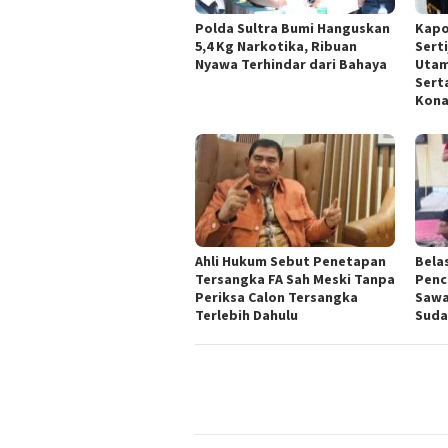
Polda Sultra Bumi Hanguskan
Kapo
5,4 Kg Narkotika, Ribuan
Sert
Nyawa Terhindar dari Bahaya
Utam
Sert
Kona
Ahli Hukum Sebut Penetapan
Bela
Tersangka FA Sah Meski Tanpa
Penc
Periksa Calon Tersangka
Sawa
Terlebih Dahulu
Suda