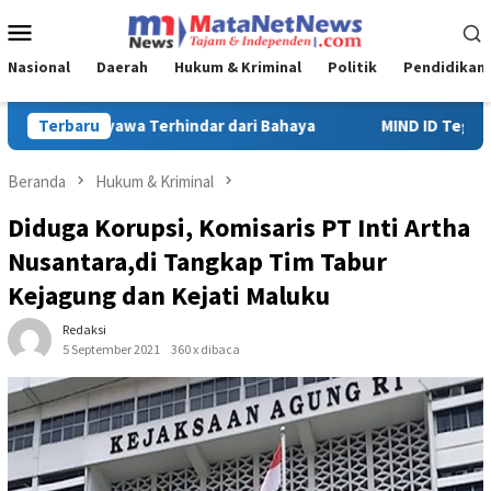
Loncat
Menu
ke
Mobile
konten
Nasional
Daerah
Hukum & Kriminal
Politik
Pendidikan
MIND ID Tegaskan Dukungan Penuh Bagi PT Vale di Pomalaa, Per
Terbaru
Beranda
Hukum & Kriminal
Diduga Korupsi, Komisaris PT Inti Artha
Nusantara,di Tangkap Tim Tabur
Kejagung dan Kejati Maluku
Redaksi
5 September 2021
360 x dibaca