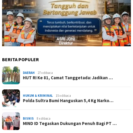
BERITA POPULER
DAERAH
27 x dibaca
HUT RI Ke 81, Camat Tanggetada: Jadikan …
HUKUM & KRIMINAL
15 x dibaca
Polda Sultra Bumi Hanguskan 5,4 Kg Narko…
BISNIS
8 x dibaca
MIND ID Tegaskan Dukungan Penuh Bagi PT …