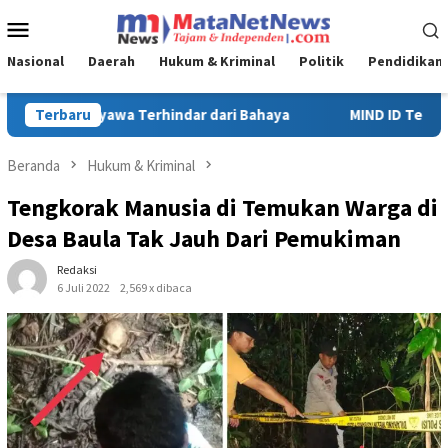
Loncat
Menu
ke
Mobile
konten
Nasional
Daerah
Hukum & Kriminal
Politik
Pendidikan
MIND ID Tegaskan Dukungan Penuh Bagi PT Vale di Pomalaa, Perk
Terbaru
Beranda
Hukum & Kriminal
Tengkorak Manusia di Temukan Warga di
Desa Baula Tak Jauh Dari Pemukiman
Redaksi
6 Juli 2022
2,569 x dibaca