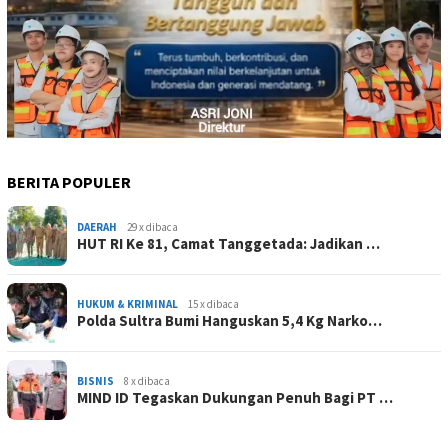
BERITA POPULER
DAERAH
29 x dibaca
HUT RI Ke 81, Camat Tanggetada: Jadikan …
HUKUM & KRIMINAL
15 x dibaca
Polda Sultra Bumi Hanguskan 5,4 Kg Narko…
BISNIS
8 x dibaca
MIND ID Tegaskan Dukungan Penuh Bagi PT …