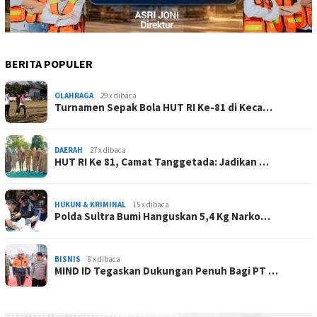
BERITA POPULER
OLAHRAGA
29 x dibaca
Turnamen Sepak Bola HUT RI Ke-81 di Keca…
DAERAH
27 x dibaca
HUT RI Ke 81, Camat Tanggetada: Jadikan …
HUKUM & KRIMINAL
15 x dibaca
Polda Sultra Bumi Hanguskan 5,4 Kg Narko…
BISNIS
8 x dibaca
MIND ID Tegaskan Dukungan Penuh Bagi PT …