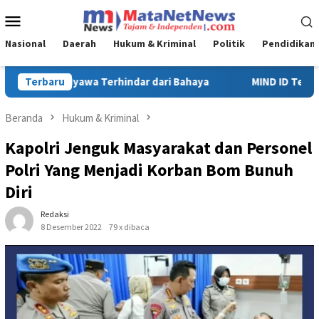
Loncat
Menu
ke
Mobile
konten
Nasional
Daerah
Hukum & Kriminal
Politik
Pendidikan
ya
Terbaru
MIND ID Tegaskan Dukungan Penuh Bagi PT Vale di Pomal
Beranda
Hukum & Kriminal
Kapolri Jenguk Masyarakat dan Personel
Polri Yang Menjadi Korban Bom Bunuh
Diri
Redaksi
8 Desember 2022
79 x dibaca