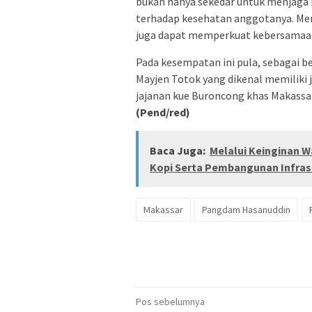
bukan hanya sekedar untuk menjaga k
terhadap kesehatan anggotanya. Menu
juga dapat memperkuat kebersamaan 
Pada kesempatan ini pula, sebagai b
Mayjen Totok yang dikenal memiliki 
jajanan kue Buroncong khas Makassa
(Pend/red)
Baca Juga:
Melalui Keinginan 
Kopi Serta Pembangunan Infras
Makassar
Pangdam Hasanuddin
Navigasi
Pos sebelumnya