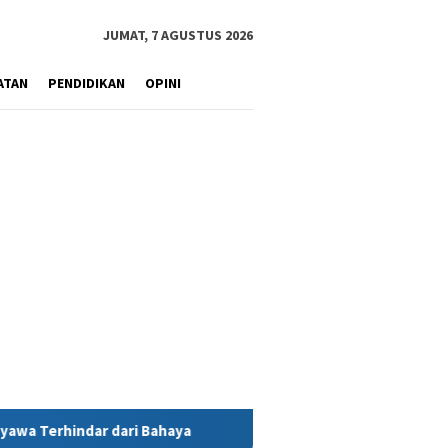
JUMAT, 7 AGUSTUS 2026
ATAN
PENDIDIKAN
OPINI
aya
MIND ID Tegaskan Dukungan Penuh Bagi PT Vale di Poma