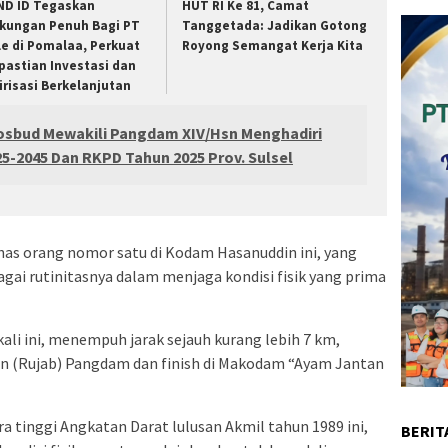
ND ID Tegaskan
HUT RI Ke 81, Camat
kungan Penuh Bagi PT
Tanggetada: Jadikan Gotong
le di Pomalaa, Perkuat
Royong Semangat Kerja Kita
pastian Investasi dan
lirisasi Berkelanjutan
Sosbud Mewakili Pangdam XIV/Hsn Menghadiri
-2045 Dan RKPD Tahun 2025 Prov. Sulsel
khas orang nomor satu di Kodam Hasanuddin ini, yang
agai rutinitasnya dalam menjaga kondisi fisik yang prima
ali ini, menempuh jarak sejauh kurang lebih 7 km,
an (Rujab) Pangdam dan finish di Makodam “Ayam Jantan
a tinggi Angkatan Darat lulusan Akmil tahun 1989 ini,
BERIT