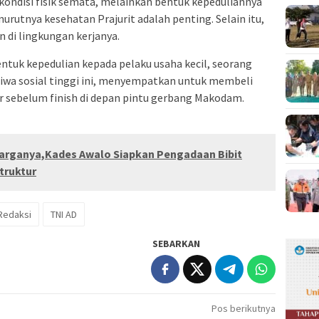
ondisi fisik semata, melainkan bentuk kepeduliannya
rutnya kesehatan Prajurit adalah penting. Selain itu,
di lingkungan kerjanya.
entuk kepedulian kepada pelaku usaha kecil, seorang
jiwa sosial tinggi ini, menyempatkan untuk membeli
r sebelum finish di depan pintu gerbang Makodam.
Warganya,Kades Awalo Siapkan Pengadaan Bibit
truktur
Redaksi
TNI AD
SEBARKAN
Pos berikutnya