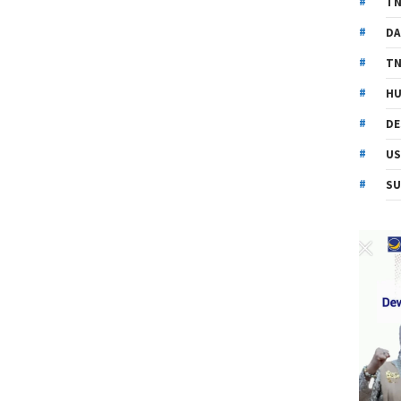
TN
DA
TN
HU
DE
US
SU