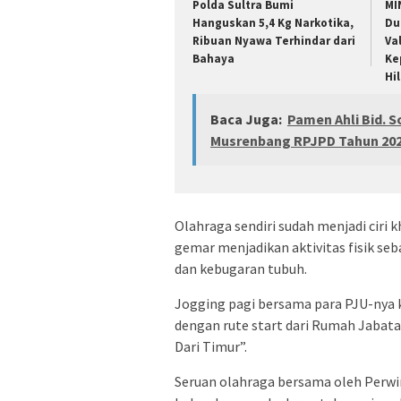
Polda Sultra Bumi
MI
Hanguskan 5,4 Kg Narkotika,
Du
Ribuan Nyawa Terhindar dari
Va
Bahaya
Ke
Hi
Baca Juga:
Pamen Ahli Bid. 
Musrenbang RPJPD Tahun 2025
Olahraga sendiri sudah menjadi ciri 
gemar menjadikan aktivitas fisik seb
dan kebugaran tubuh.
Jogging pagi bersama para PJU-nya k
dengan rute start dari Rumah Jabat
Dari Timur”.
Seruan olahraga bersama oleh Perwir