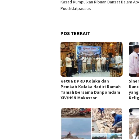
Kasad Kumpulkan Ribuan Dansat Dalam Ape
pos
Pusdiklatpassus
POS TERKAIT
Ketua DPRD Kolaka dan
Sine
Pemkab Kolaka Hadiri Ramah
Kunc
Tamah Bersama Danpomdam
yang
XIV/HSN Makassar
Reli