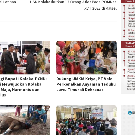
l Latihan
USN Kolaka Ikutkan 13 Orang Atlet Pada POMNas
XVIII 2023 di Kalsel
rgi Bupati Kolaka-PCNU:
Dukung UMKM Kriya, PT Vale
i Mewujudkan Kolaka
Perkenalkan Anyaman Teduhu
 Maju, Harmonis dan
Luwu Timur di Dekranas
gius