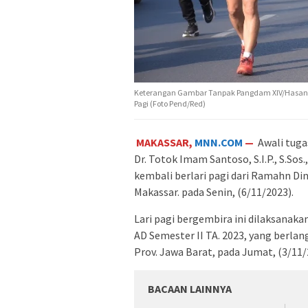
Keterangan Gambar Tanpak Pangdam XIV/Hasanudd
Pagi (Foto Pend/Red)
MAKASSAR,
MNN.COM
—
Awali tuga
Dr. Totok Imam Santoso, S.I.P., S.So
kembali berlari pagi dari Ramahn D
Makassar. pada Senin, (6/11/2023).
Lari pagi bergembira ini dilaksanak
AD Semester II TA. 2023, yang berla
Prov. Jawa Barat, pada Jumat, (3/11/
BACAAN LAINNYA