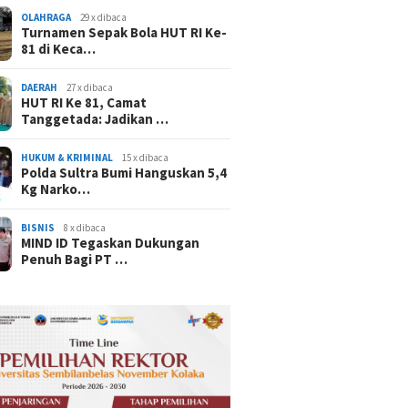
OLAHRAGA
29 x dibaca
Turnamen Sepak Bola HUT RI Ke-
81 di Keca…
DAERAH
27 x dibaca
HUT RI Ke 81, Camat
Tanggetada: Jadikan …
HUKUM & KRIMINAL
15 x dibaca
Polda Sultra Bumi Hanguskan 5,4
Kg Narko…
BISNIS
8 x dibaca
MIND ID Tegaskan Dukungan
Penuh Bagi PT …