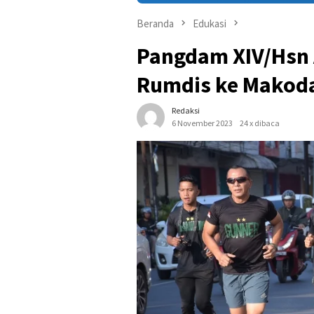
Beranda
Edukasi
Pangdam XIV/Hsn A
Rumdis ke Mako
Redaksi
6 November 2023
24 x dibaca