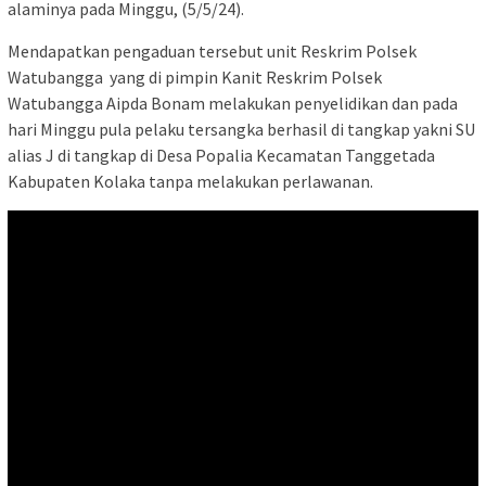
alaminya pada Minggu, (5/5/24).
Mendapatkan pengaduan tersebut unit Reskrim Polsek
Watubangga yang di pimpin Kanit Reskrim Polsek
Watubangga Aipda Bonam melakukan penyelidikan dan pada
hari Minggu pula pelaku tersangka berhasil di tangkap yakni SU
alias J di tangkap di Desa Popalia Kecamatan Tanggetada
Kabupaten Kolaka tanpa melakukan perlawanan.