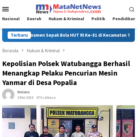
Loncat
Menu
ke
Mobile
konten
Nasional
Daerah
Hukum & Kriminal
Politik
Pendidikan
 di Kecamatan Tanggetada Resmi Dimulai
Terbaru
Pererat Sinerg
Beranda
Hukum & Kriminal
Kepolisian Polsek Watubangga Berhasil
Menangkap Pelaku Pencurian Mesin
Yanmar di Desa Popalia
Redaksi
5 Mei 2024
675 x dibaca