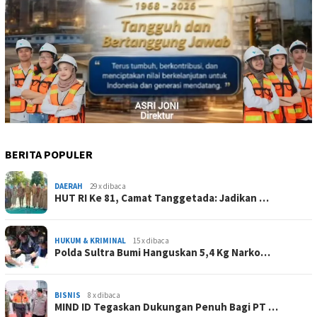
BERITA POPULER
DAERAH
29 x dibaca
HUT RI Ke 81, Camat Tanggetada: Jadikan …
HUKUM & KRIMINAL
15 x dibaca
Polda Sultra Bumi Hanguskan 5,4 Kg Narko…
BISNIS
8 x dibaca
MIND ID Tegaskan Dukungan Penuh Bagi PT …