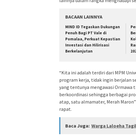
lainnya dalam rangka menghadapi ser
BACAAN LAINNYA
MIND ID Tegaskan Dukungan
Pe
Penuh Bagi PT Vale di
Be
Pomalaa, Perkuat Kepastian
Ko
Investasi dan Hilirisasi
Ra
Berkelanjutan
20
“Kita ini adalah terdiri dari MPM Un
program kerja, tidak ingin berjalan s
yang tentunya mengawasi Ormawa ting
berkoordinasi sehingga berbagai prog
atap, satu almamater, Merah Maron
rapat.
Baca Juga:
Warga Laloeha Tagih