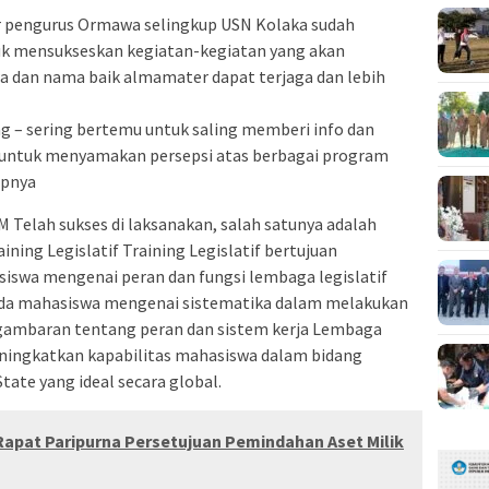
 pengurus Ormawa selingkup USN Kolaka sudah
tuk mensukseskan kegiatan-kegiatan yang akan
a dan nama baik almamater dapat terjaga dan lebih
g – sering bertemu untuk saling memberi info dan
in untuk menyamakan persepsi atas berbagai program
apnya
Telah sukses di laksanakan, salah satunya adalah
ning Legislatif Training Legislatif bertujuan
swa mengenai peran dan fungsi lembaga legislatif
a mahasiswa mengenai sistematika dalam melakukan
gambaran tentang peran dan sistem kerja Lembaga
eningkatkan kapabilitas mahasiswa dalam bidang
tate yang ideal secara global.
apat Paripurna Persetujuan Pemindahan Aset Milik