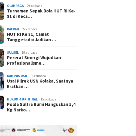
OLAHRAGA
29 x dibaca
Turnamen Sepak Bola HUT RI Ke-
81 di Keca…
DAERAH
27 x dibaca
HUT RI Ke 81, Camat
Tanggetada: Jadikan …
SULSEL
19 x dibaca
Pererat Sinergi Wujudkan
Profesionalisme…
KAMPUS USN
16 x dibaca
Usai Pilrek USN Kolaka, Saatnya
Eratkan …
HUKUM & KRIMINAL
15 x dibaca
Polda Sultra Bumi Hanguskan 5,4
Kg Narko…