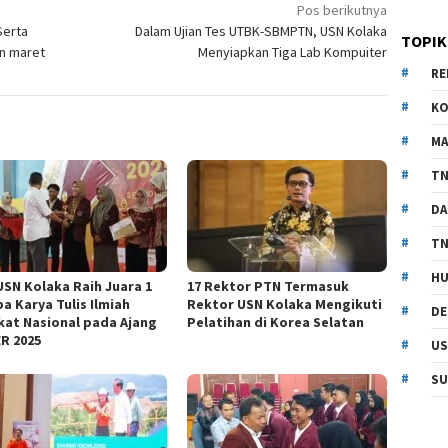
Pos berikutnya
Serta
Dalam Ujian Tes UTBK-SBMPTN, USN Kolaka
TOPIK
n maret
Menyiapkan Tiga Lab Kompuiter
RE
KO
MA
TN
DA
TN
HU
USN Kolaka Raih Juara 1
17 Rektor PTN Termasuk
a Karya Tulis Ilmiah
Rektor USN Kolaka Mengikuti
DE
kat Nasional pada Ajang
Pelatihan di Korea Selatan
R 2025
US
SU