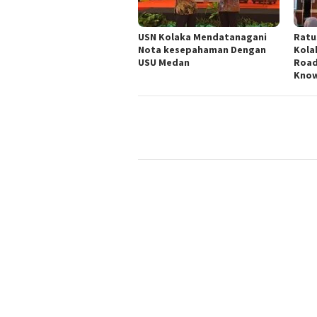
USN Kolaka Mendatanagani
Ratu
Nota kesepahaman Dengan
Kola
USU Medan
Road
Know