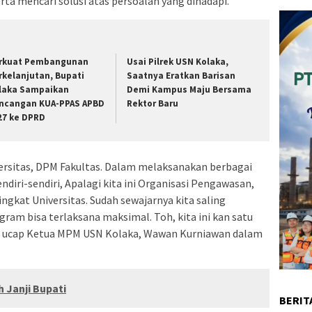
ta mencari solusi atas persoalan yang dihadapi.
rkuat Pembangunan
Usai Pilrek USN Kolaka,
rkelanjutan, Bupati
Saatnya Eratkan Barisan
laka Sampaikan
Demi Kampus Maju Bersama
ncangan KUA-PPAS APBD
Rektor Baru
27 ke DPRD
iversitas, DPM Fakultas. Dalam melaksanakan berbagai
endiri-sendiri, Apalagi kita ini Organisasi Pengawasan,
kat Universitas. Sudah sewajarnya kita saling
ram bisa terlaksana maksimal. Toh, kita ini kan satu
” ucap Ketua MPM USN Kolaka, Wawan Kurniawan dalam
 Janji Bupati
BERIT