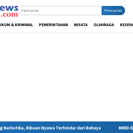
Pencarian
UKUM & KRIMINAL
PEMERINTAHAN
WISATA
OLAHRAGA
KESEH
awa Terhindar dari Bahaya
MIND ID Tegaskan Dukungan Penu