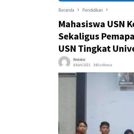
Beranda
Pendidikan
Mahasiswa USN Ko
Sekaligus Pemapa
USN Tingkat Univ
Redaksi
8 April 2021
345 x dibaca