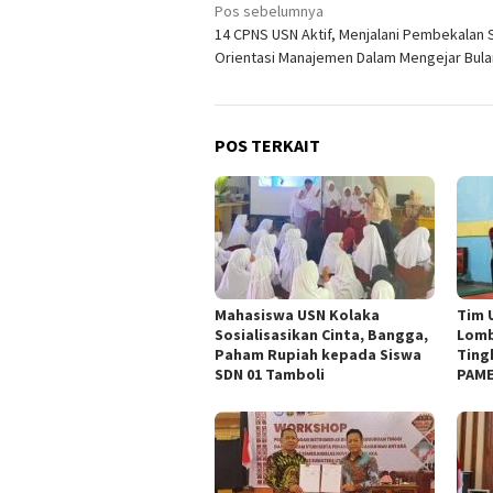
Navigasi
Pos sebelumnya
14 CPNS USN Aktif, Menjalani Pembekalan 
pos
Orientasi Manajemen Dalam Mengejar Bula
POS TERKAIT
Mahasiswa USN Kolaka
Tim 
Sosialisasikan Cinta, Bangga,
Lomb
Paham Rupiah kepada Siswa
Ting
SDN 01 Tamboli
PAME