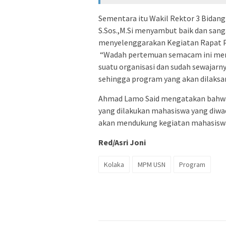
Sementara itu Wakil Rektor 3 Bidan
S.Sos.,M.Si menyambut baik dan san
menyelenggarakan Kegiatan Rapat Pr
“Wadah pertemuan semacam ini mem
suatu organisasi dan sudah sewajar
sehingga program yang akan dilaksan
Ahmad Lamo Said mengatakan bahwa 
yang dilakukan mahasiswa yang diwad
akan mendukung kegiatan mahasiswa 
Red/Asri Joni
Kolaka
MPM USN
Program