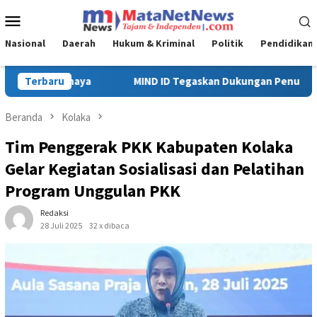
Loncat
Menu
ke
Mobile
konten
Nasional
Daerah
Hukum & Kriminal
Politik
Pendidikan
ukungan Penuh Bagi PT Vale di Pomalaa, Perkuat Kepastian Invest
Terbaru
Beranda
Kolaka
Tim Penggerak PKK Kabupaten Kolaka
Gelar Kegiatan Sosialisasi dan Pelatihan
Program Unggulan PKK
Redaksi
28 Juli 2025
32 x dibaca