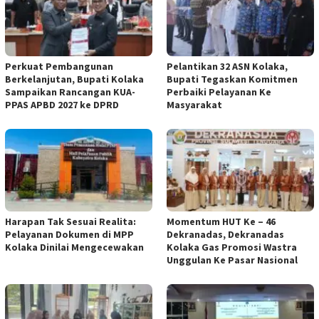
Perkuat Pembangunan
Pelantikan 32 ASN Kolaka,
Berkelanjutan, Bupati Kolaka
Bupati Tegaskan Komitmen
Sampaikan Rancangan KUA-
Perbaiki Pelayanan Ke
PPAS APBD 2027 ke DPRD
Masyarakat
Harapan Tak Sesuai Realita:
Momentum HUT Ke – 46
Pelayanan Dokumen di MPP
Dekranadas, Dekranadas
Kolaka Dinilai Mengecewakan
Kolaka Gas Promosi Wastra
Unggulan Ke Pasar Nasional