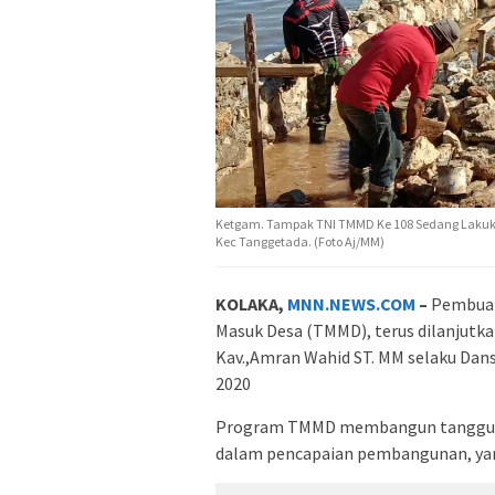
Ketgam. Tampak TNI TMMD Ke 108 Sedang Lakuk
Kec Tanggetada. (Foto Aj/MM)
KOLAKA,
MNN.NEWS.COM
–
Pembuat
Masuk Desa (TMMD), terus dilanjut
Kav.,Amran Wahid ST. MM selaku Dan
2020
Program TMMD membangun tanggul pe
dalam pencapaian pembangunan, yang