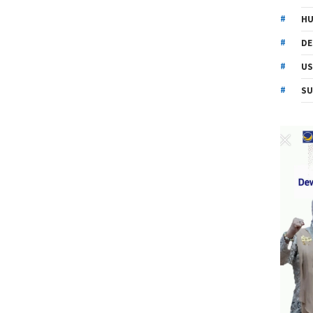
HU
DE
US
SU