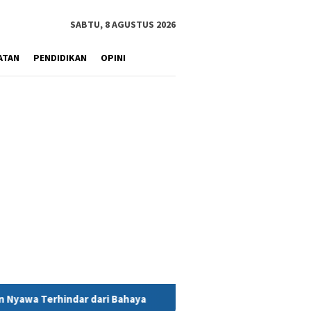
SABTU, 8 AGUSTUS 2026
ATAN
PENDIDIKAN
OPINI
 Bahaya
MIND ID Tegaskan Dukungan Penuh Bagi PT Vale di 