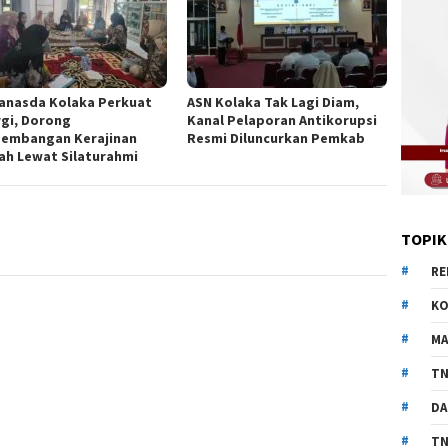
anasda Kolaka Perkuat
ASN Kolaka Tak Lagi Diam,
rgi, Dorong
Kanal Pelaporan Antikorupsi
embangan Kerajinan
Resmi Diluncurkan Pemkab
ah Lewat Silaturahmi
TOPIK
RE
KO
MA
TN
DA
TN