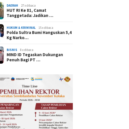
DAERAH
27 x dibaca
HUT RI Ke 81, Camat
Tanggetada: Jadikan …
HUKUM & KRIMINAL
15 x dibaca
Polda Sultra Bumi Hanguskan 5,4
Kg Narko…
BISNIS
8 x dibaca
MIND ID Tegaskan Dukungan
Penuh Bagi PT …