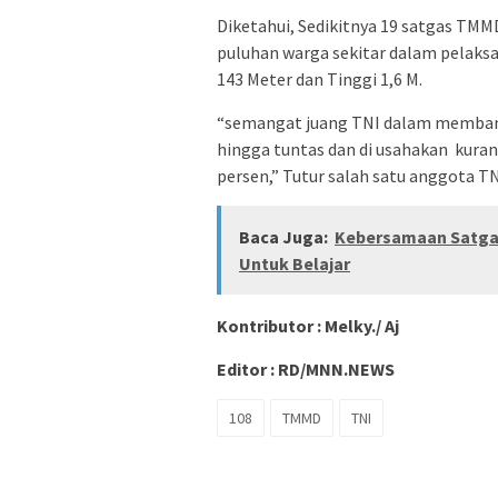
Diketahui, Sedikitnya 19 satgas TMM
puluhan warga sekitar dalam pelak
143 Meter dan Tinggi 1,6 M.
“semangat juang TNI dalam membangu
hingga tuntas dan di usahakan kurang
persen,” Tutur salah satu anggota TN
Baca Juga:
Kebersamaan Satga
Untuk Belajar
Kontributor : Melky./ Aj
Editor : RD/MNN.NEWS
108
TMMD
TNI