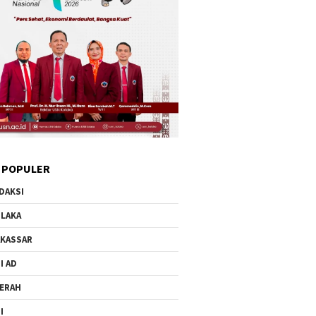
 POPULER
DAKSI
LAKA
KASSAR
I AD
ERAH
I