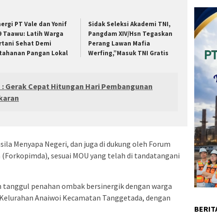
nergi PT Vale dan Yonif
Sidak Seleksi Akademi TNI,
9 Taawu: Latih Warga
Pangdam XIV/Hsn Tegaskan
rtani Sehat Demi
Perang Lawan Mafia
tahanan Pangan Lokal
Werfing,”Masuk TNI Gratis
 : Gerak Cepat Hitungan Hari Pembangunan
karan
asila Menyapa Negeri, dan juga di dukung oleh Forum
(Forkopimda), sesuai MOU yang telah di tandatangani
tanggul penahan ombak bersinergik dengan warga
i Kelurahan Anaiwoi Kecamatan Tanggetada, dengan
BERIT